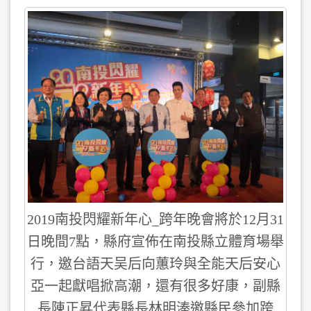
2019南投閃耀新年心_跨年晚會將於12月31
日晚間7點，縣府宣佈在南投縣立體育場舉
行，邀台語天吴后向蕙玲與全能天后安心
亞一起獻唱掀高潮，還有很多好康，副縣
長陳正昇代表縣長林明溱邀縣民參加跨