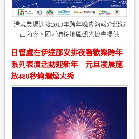
清境農場迎接2019年跨年晚會海報介紹演
出內容。圖／清摬地區觀光協會提供
日管處在伊達邵安排夜響歡樂跨年
系列表演活動迎新年 元旦凌晨施
放480秒絢爛煙火秀