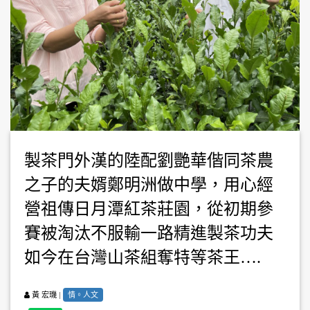
製茶門外漢的陸配劉艷華偕同茶農
之子的夫婿鄭明洲做中學，用心經
營祖傳日月潭紅茶莊園，從初期參
賽被淘汰不服輸一路精進製茶功夫
如今在台灣山茶組奪特等茶王….
|
情。人文
黃 宏璣