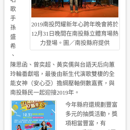
歌
手
2019南投閃耀新年心跨年晚會將於
孫
12月31日晚間在南投縣立體育場熱
盛
力登場。圖／南投縣府提供
希
、
陳思函、曾奕超、黃奕儒與台語天后向蕙
玲輪番獻唱，最後由新生代演歌雙棲的全
能女神（安心亞）擔綱壓軸倒數嘉賓，與
南投縣民一起迎接2019年。
今年縣府還規劃豐富
多元的抽獎活動，獎
項相當豐富，有