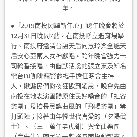
年。
●「2019南投閃耀新年心」跨年晚會將於
12月31日晚間7點，在南投縣立體育場舉
行。南投府邀請台語天后向蕙玲與全能天
后安心亞兩大女神獻唱。跨年晚會強力卡
司輪番接唱，由幽默活潑的張立東及知名
電台DJ咖啡糖賢齡攜手擔任晚會主持
人，揪縣民們徹夜狂歡到凌晨，晚會先由
南投在地表演團體原住民好嗓音的「虹谷
樂團」及擅長民謠曲風的「飛暘樂團」等
打頭陣；接著由年輕世代喜愛的（夕陽武
士）、（三十萬年老虎鉗）與金曲樂團
（麋先生）帶民眾一起搖滾南投動起來。