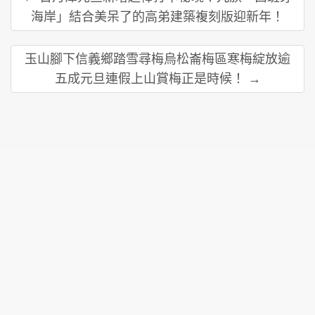
海岸」結合美呆了的高弟建築複刻版迎新年！
玉山腳下信義鄉踏雪尋梅烏松崙梅區寒梅綻放逾
五成元旦連假上山賞梅正是時候！ →