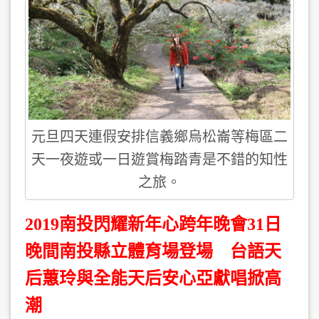
元旦四天連假安排信義鄉烏松崙等梅區二
天一夜遊或一日遊賞梅踏青是不錯的知性
之旅。
2019南投閃耀新年心跨年晚會31日
晚間南投縣立體育場登場 台語天
后蕙玲與全能天后安心亞獻唱掀高
潮