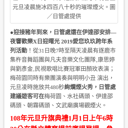
元旦凌晨施冰四百八十秒的璀璨煙火。圖
／日管處提供
●迎接豬年到來，日管處還在伊達邵安排—
夜響歡樂X日迎曙光 2019愛您玖玖跨年系
列活動
！從31日晚7時至隔天凌晨有逐鹿市
集杵音舞蹈團與凡夫音樂文化團隊‚康思婷
與劉彥金‚民視歌唱比賽冠軍田顏玫表演；
梅荷園同時有樂團演奏與明明小丑 演出，
元旦凌時施放共480秒
絢爛煙火秀，日管處
建議遊客可在
梅荷園、水社碼頭、伊達邵
碼頭、朝霧碼頭、文武廟廣場觀煙火。
108年元旦升旗典禮1月1日上午6時