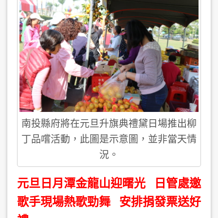
南投縣府將在元旦升旗典禮黛日場推出柳
丁品嚐活動，此圖是示意圖，並非當天情
況。
元旦日月潭金龍山迎曙光 日管處邀
歌手現場熱歌勁舞 安排捐發票送好