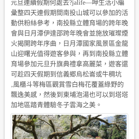
旦連續假期何處去?jalife—呷生活小編
元
彙整四天連假期間南投山城可以參加的活
動供粉絲參考，南投縣立體育場的跨年晚
會與日月潭伊達邵跨年晚會並施放璀璨煙
火揭開跨年序曲，日月潭國家風景區金龍
山迎曙光值得遊客參與，再到南投縣立體
育場參加元旦升旗典禮拿高麗菜，遊客還
可趁四天假期到信義郷烏松崙或牛稠坑
‚風櫃斗等梅區觀賞雪白梅花覆蓋綠野的
飄逸美感，然後到東埔泡湯也可以到塔塔
加地區踏青體驗冬子雲海之美。