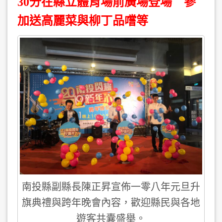
30分在縣立體育場前廣場登場 參
加送高麗菜與柳丁品嚐等
南投縣副縣長陳正昇宣佈一零八年元旦升
旗典禮與跨年晚會內容，歡迎縣民與各地
遊客共囊盛舉。