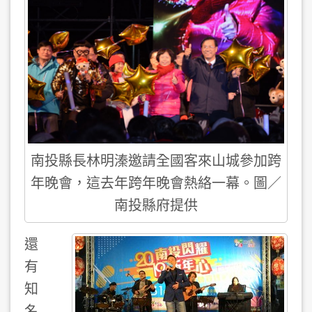
南投縣長林明溱邀請全國客來山城參加跨
年晚會，這去年跨年晚會熱絡一幕。圖／
南投縣府提供
還
有
知
名