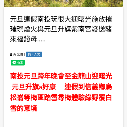
元旦連假南投玩很大迎曙光施放摧
璀璨煙火與元旦升旗紫南宮發送豬
來福錢母.....
|
情。人文
黃 宏璣
南投元旦跨年晚會至金龍山迎曙光
元旦升旗a好康 連假到信義鄉烏
松崙等梅區踏雪尋梅體驗綠野覆白
雪的意境