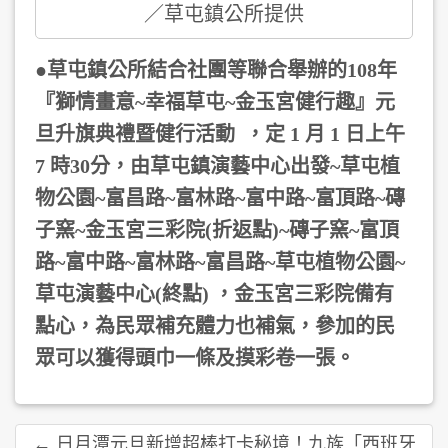
／草屯鎮公所提供
●草屯鎮公所結合社團等聯合舉辦的108
年
『獅情畫意~幸福草屯~金玉宮健行趣』元
旦升旗典禮暨健行活動
，定
1 月 1 日上午
7 時30分，由草屯鎮演藝中心出發~草屯植
物公園~富昌路~富林路~富中路~富頂路~磚
子窯~金玉宮三彩院(折返點)~磚子窯~富頂
路~富中路~富林路~富昌路~草屯植物公園~
草屯演藝中心(終點) ，
金玉宮三彩院備有
點心，為民眾補充體力也補氣，參加的民
眾可以獲得頭巾一條及摸彩卷一張。
← 日月潭元旦新增超棒打卡秘境！九族「西班牙