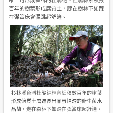
唯一可形成森林的杜鵑花。杜鵑林累積數
百年的樹葉形成腐質土，踩在樹林下如踩
在彈簧床會彈跳超舒適。
杉林溪台灣杜鵑純林內細積數百年的樹葉
形成俯質土層還長出晶螢愓透的俯生菌水
晶蘭，走在森林下如踏在彈簧床超舒適。