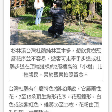
杉林溪台灣杜鵑純林巨木多，想欣賞樹冠
層花序並不容易，遊客可走牽手步道或杜
鵑步道在頂端幾棵約2層樓高的「小樹」比
較親民、易於觀察拍照留念。
台灣杜鵑有什麼特色?劉老師說，它屬兩性
花，7至15朵頂生繖形花序，花冠鐘形，白
色或淡紫紅色，雄蕊10至13枚，花粉由頂