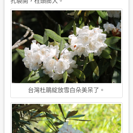
孔裂開，柱頭膨大。
台灣杜鵑綻放雪白朵美呆了。