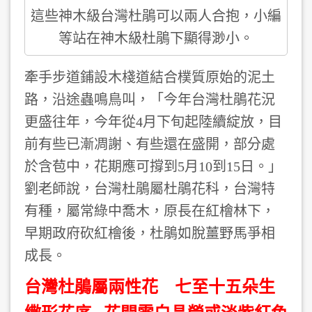
這些神木級台灣杜鵑可以兩人合抱，小編
等站在神木級杜鵑下顯得渺小。
牽手步道鋪設木棧道結合樸質原始的泥土
路，沿途蟲鳴鳥叫，「今年台灣杜鵑花況
更盛往年，今年從4月下旬起陸續綻放，目
前有些已漸凋謝、有些還在盛開，部分處
於含苞中，花期應可撐到5月10到15日。」
劉老師說，台灣杜鵑屬杜鵑花科，台灣特
有種，屬常綠中喬木，原長在紅檜林下，
早期政府砍紅檜後，杜鵑如脫薑野馬爭相
成長。
台灣杜鵑屬兩性花 七至十五朵生