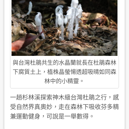
與台灣杜鵑共生的水晶蘭就長在杜鵑森林
下腐質土上，植株晶螢愓透超吸晴如同森
林中的小精靈。
一趟杉林溪探索神木級台灣杜鵑之行，感
受自然界真奧妙，走在森林下吸收芬多精
兼運動健身，可說是一舉數得。