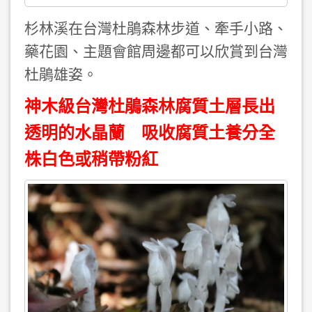
杉林溪在台灣杜鵑森林步道、牽手小路、
藥花園、主題會館周邊都可以欣賞到台灣
杜鵑雄姿。
神木級台灣杜鵑森林腐質土層長出
透明的水晶蘭 吸收腐質土養分全
株白色或稍帶粉紅