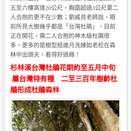
五至六樓高達20公尺，胸圍超過3公尺要二
人合抱的更不在少數；劉威良老師說，眼
前所見大樹幾乎都是「台灣杜鵑」，目前
正在開花，需二人合抱的神木級杜鵑很
多，更多的是樹型經歲月洗練如老松在森
林中出頭天，看得好過癮！
杉林溪台灣杜鵑花期約至五月中旬
屬台灣特有種 二至三百年樹齡杜
鵑形成杜鵑森林