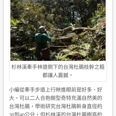
杉林溪牽手林道倒下的台灣杜鵑枝幹之粗
都讓人震撼。
小編從牽手步道上行映進眼前是好多、好
大，可以二人合抱樹型奇特充滿自然美的
台灣杜鵑，學術研究台灣杜鵑幹身直徑約
30到40公分，但杉林溪的台灣杜鵑樹高約