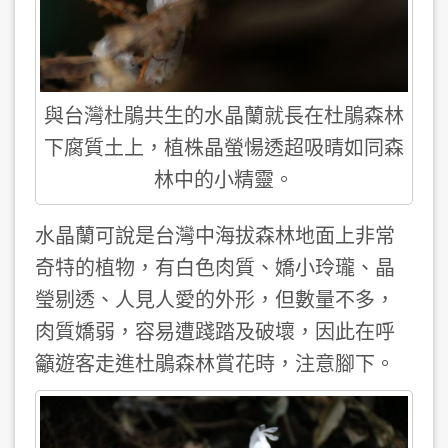
與台灣杜鵑共生的水晶蘭就長在杜鵑森林
下腐質土上，植株晶螢愓透超吸晴如同森
林中的小精靈。
水晶蘭可說是台灣中海拔森林地面上非常
奇特的植物，有白色肉質、嬌小玲瓏、晶
瑩剔透、人見人愛的外形，但數量不多，
肉質嬌弱，容易遭踐踏及破壞，因此在呼
籲遊客走進杜鵑森林賞花時，注意腳下。