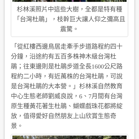
杉林溪照片中這些大樹，全都是特有種
「台灣杜鵑」，枝幹巨大讓人仰之彌高且
震驚。
「從紅樓西邊鳥居走牽手步道路程約四十
分鐘，沿途約有五百多株神木級台灣杜
鵑；往東邊則是杜鵑步道全長1600公尺路
程約二小時，有近萬株的台灣杜鵑，可說
是台灣杜鵑的大本營。」杉林溪自然教育
中心生態老師劉威良說，6、7月間有台灣
原生種黃花著生杜鵑、蝴蝶戲珠花都將綻
放，值得愛好自然朋友上山欣賞生態奇
景。