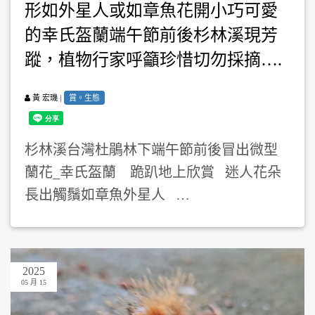
形如外星人或如章魚花開小巧可愛
的幸氏盔蘭端午節前後杉林溪現芳
蹤，植物行家呼籲珍惜切勿採摘….
|
賞。生態
黃 宏璣
杉林溪台灣杜鵑林下端午節前後冒出微型
蘭花_幸氏盔蘭 跪趴地上欣賞 迷人花朵
長出觸鬚如章魚外星人 …
2025
05 月 15