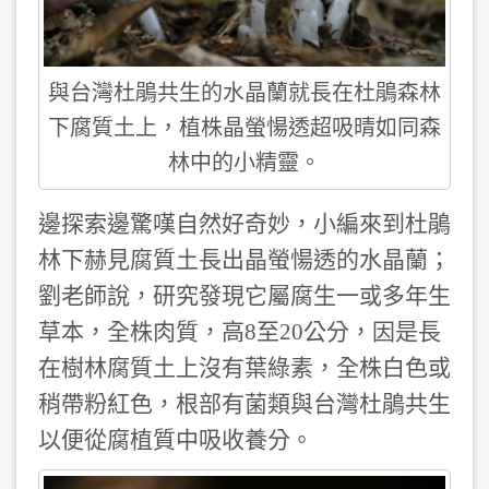
與台灣杜鵑共生的水晶蘭就長在杜鵑森林
下腐質土上，植株晶螢愓透超吸晴如同森
林中的小精靈。
邊探索邊驚嘆自然好奇妙，小編來到杜鵑
林下赫見腐質土長出晶螢愓透的水晶蘭；
劉老師說，研究發現它屬腐生一或多年生
草本，全株肉質，高8至20公分，因是長
在樹林腐質土上沒有葉綠素，全株白色或
稍帶粉紅色，根部有菌類與台灣杜鵑共生
以便從腐植質中吸收養分。