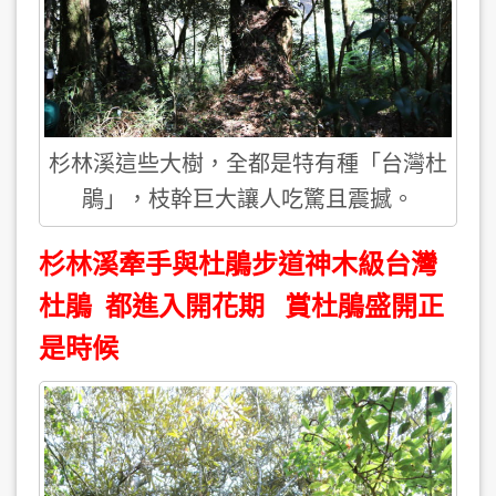
杉林溪這些大樹，全都是特有種「台灣杜
鵑」，枝幹巨大讓人吃驚且震撼。
杉林溪牽手與杜鵑步道神木級台灣
杜鵑 都進入開花期 賞杜鵑盛開正
是時候