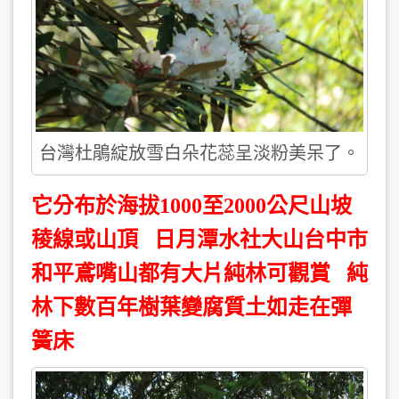
台灣杜鵑綻放雪白朵花蕊呈淡粉美呆了。
它分布於海拔1000至2000公尺山坡
稜線或山頂 日月潭水社大山台中市
和平鳶嘴山都有大片純林可觀賞 純
林下數百年樹葉變腐質土如走在彈
簧床