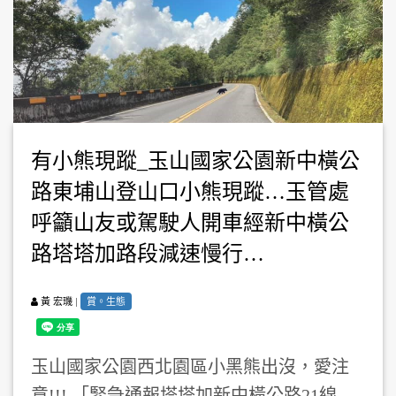
有小熊現蹤_玉山國家公園新中橫公
路東埔山登山口小熊現蹤…玉管處
呼籲山友或駕駛人開車經新中橫公
路塔塔加路段減速慢行…
|
賞。生態
黃 宏璣
玉山國家公園西北園區小黑熊出沒，愛注
意!!! 「緊急通報塔塔加新中橫公路21線