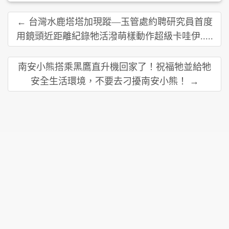
← 台灣水鹿塔塔加現蹤—玉管處約聘研究員首度
用鏡頭近距離紀錄牠活潑萌樣動作超級卡哇伊.....
南安小熊搭乘黑鷹直升機回家了！祝福牠並給牠
安全生活環境，不要去刁擾南安小熊！ →