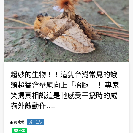
超妙的生物！！這隻台灣常見的蛾
類超猛會舉尾向上「抬腿」！ 專家
笑揭真相說這是牠感受干擾時的威
嚇外敵動作….
|
賞。生態
黃 宏璣