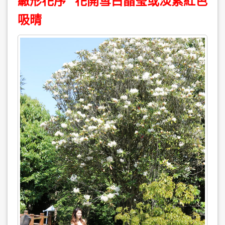
繖形花序 花開雪白晶瑩或淡紫紅色
吸晴