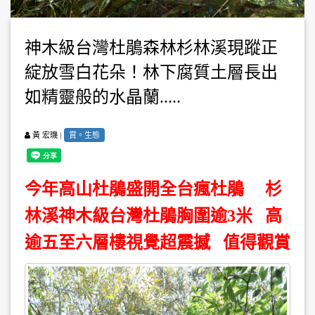
神木級台灣杜鵑森林杉林溪現蹤正
綻放雪白花朵！林下腐質土層長出
如精靈般的水晶蘭.....
|
賞。生態
黃 宏璣
今年高山杜鵑盛開全台瘋杜鵑 杉
林溪神木級台灣杜鵑胸圍逾3米 高
逾五至六層樓視覺超震撼 值得觀賞