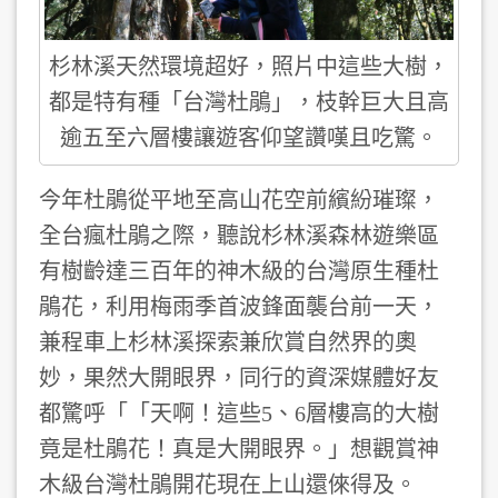
杉林溪天然環境超好，照片中這些大樹，
都是特有種「台灣杜鵑」，枝幹巨大且高
逾五至六層樓讓遊客仰望讚嘆且吃驚。
今年杜鵑從平地至高山花空前繽紛璀璨，
全台瘋杜鵑之際，聽說杉林溪森林遊樂區
有樹齡達三百年的神木級的台灣原生種杜
鵑花，利用梅雨季首波鋒面襲台前一天，
兼程車上杉林溪探索兼欣賞自然界的奧
妙，果然大開眼界，同行的資深媒體好友
都驚呼「「天啊！這些5、6層樓高的大樹
竟是杜鵑花！真是大開眼界。」想觀賞神
木級台灣杜鵑開花現在上山還倈得及。