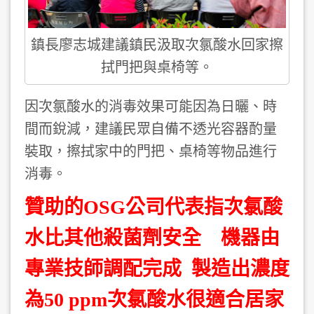
鎮長廖志城建議鎮民汲取次氯酸水回家擦
拭門把與桌椅等。
因次氯酸水的消毒效果可能因為日曬、時
間而銳減，建議民眾自備不透光容器酌量
裝取，擦拭家中的門把、桌椅等物品進行
消毒。
贊助的OSG公司代表指次氯酸
水比其他殺菌劑安全 機器由
專業技師調配完成 製造出濃度
為50 ppm次氯酸水很適合居家