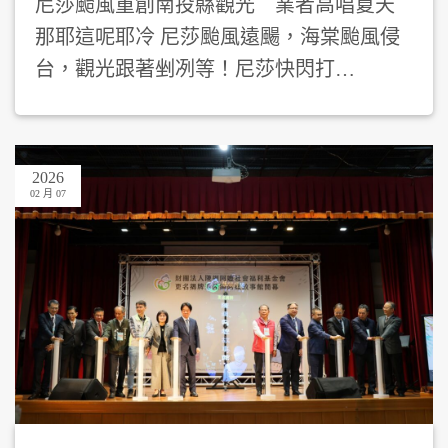
尼莎颱風重創南投縣觀光 業者高唱夏天
那耶這呢耶冷 尼莎颱風遠颺，海棠颱風侵
台，觀光跟著剉冽等！尼莎快閃打…
2026
02 月 07