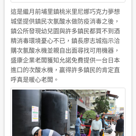
這是繼月前埔里鎮桃米里尼娜巧克力夢想
城堡提供鎮民次氯酸水做防疫消毒之後，
鎮公所發現幼兒園與許多鎮民都買不到酒
精消毒環境憂心不已，鎮長廖志城指示洽
購次氯酸水機並親自出面尋找可用機器，
盛康企業老闆獲知允諾免費提供一台日本
進口的次酸水機，贏得許多鎮民的肯定直
呼真是暖心老闆。