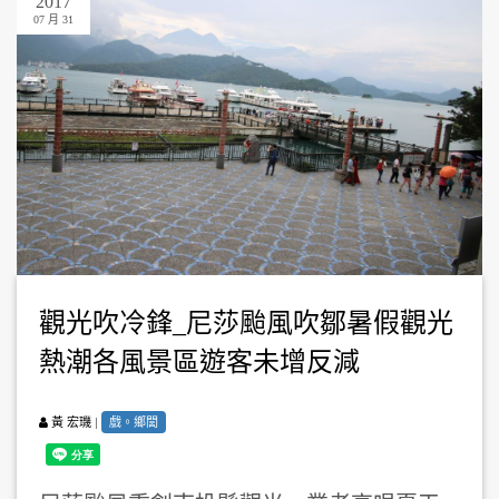
2017
07 月 31
觀光吹冷鋒_尼莎颱風吹鄒暑假觀光
熱潮各風景區遊客未增反減
|
戲。鄉閭
黃 宏璣