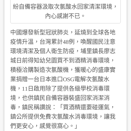
紛自備容器汲取次氯酸水回家清潔環境，
內心感謝不已。
中國爆發新型冠狀肺炎，延燒到全球各地
疫情升溫，台灣累計48例，喚醒國民注意
環境清潔及個人衛生防疫，埔里鎮長廖志
城日前得知幼兒園買不到酒精消毒環境，
積極洽購製造次氯酸機，獲暖心的盛康實
業捐贈一台日本進口OSG電解次氯酸水
機，11日啟用除了提供各級學校消毒環
境，也供鎮民自備容器裝盛回家消潔消
毒，鎮民稱讚說：「買酒精還要碰運氣，
鎮公所提供免費次氯酸水消毒環境，讓我
們更安心，感覺很窩心。」