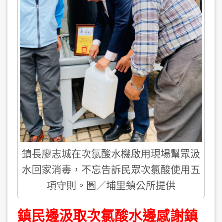
鎮長廖志城在次氯酸水機啟用現場幫眾汲
水回家消毒，不忘告訴民眾次氯酸使用五
項守則。圖／埔里鎮公所提供
鎮民邊汲取次氯酸水邊感謝鎮