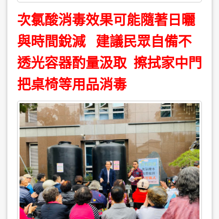
次氯酸消毒效果可能隨著日曬
與時間銳減 建議民眾自備不
透光容器酌量汲取 擦拭家中門
把桌椅等用品消毒