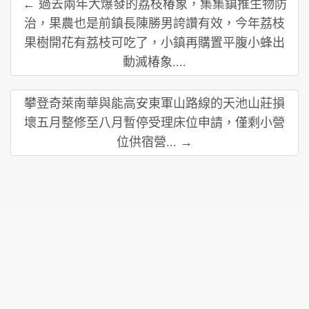
← 過去兩年大爆發的荔枝椿象，集集鎮推生物防
治，果農也是前鎮長陳勝男誇讚有效，今年荔枝
果樹開花有荔枝可吃了，小鎮再購置平腹小蜂出
動滅椿象....
攀登奇萊南華與能高安東軍山路線的天池山莊損
壞五月整修至八月暫停受理床位申請，僅剩小營
位供宿營... →