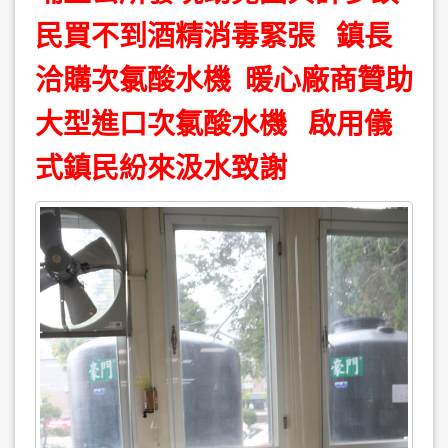
民買不到酒精消毒緊張 鎮長
洽購次氯酸水機 暖心廠商贊助
大型進口次氯酸水機 啟用儀
式鎮民紛來汲水致謝