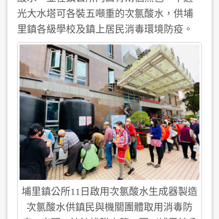
光大水塔可各裝五噸重的次氯酸水，供埔
里鎮各級學校及鎮上居民消毒環境防疫。
埔里鎮公所11日啟用次氯酸水生成器製造
次氯酸水供鎮民與機關團體取用消毒防