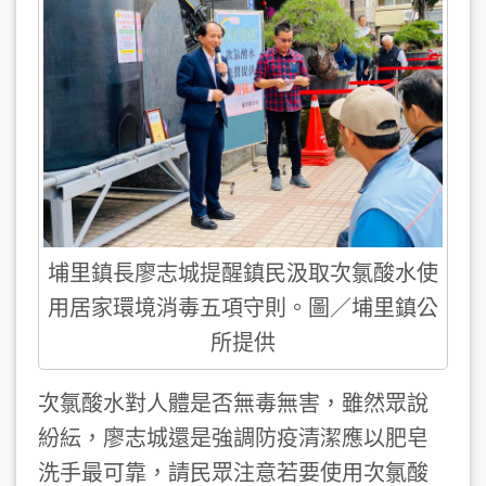
埔里鎮長廖志城提醒鎮民汲取次氯酸水使
用居家環境消毒五項守則。圖／埔里鎮公
所提供
次氯酸水對人體是否無毒無害，雖然眾說
紛紜，廖志城還是強調防疫清潔應以肥皂
洗手最可靠，請民眾注意若要使用次氯酸