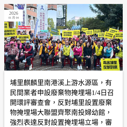
2026
01 月 04
埔里麒麟里南港溪上游水源區，有
民間業者申設廢棄物掩埋場1/4日召
開環評審查會，反對埔里設置廢棄
物掩埋場大聯盟齊聚南投婦幼館，
強烈表達反對設置掩埋場立場，審