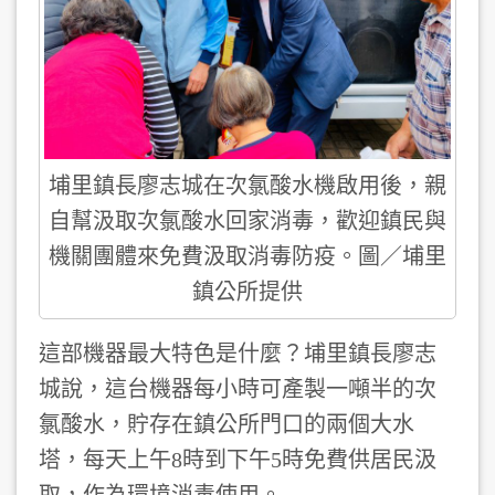
埔里鎮長廖志城在次氯酸水機啟用後，親
自幫汲取次氯酸水回家消毒，歡迎鎮民與
機關團體來免費汲取消毒防疫。圖／埔里
鎮公所提供
這部機器最大特色是什麼？埔里鎮長廖志
城說，這台機器每小時可產製一噸半的次
氯酸水，貯存在鎮公所門口的兩個大水
塔，每天上午8時到下午5時免費供居民汲
取，作為環境消毒使用。