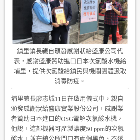
鎮里鎮長親自頒發感謝狀給盛康公司代
表，感謝盛康贊助進口日本次氯酸水機給
埔里，提供次氯酸給鎮民與機關團體汲取
消毒防疫。
埔里鎮長廖志城11日在啟用儀式中，親自
頒發感謝狀給盛康實業股份公司，感謝業
者贊助日本進口的OSG電解次氯酸水機，
他說，這部機器可產製濃度50 ppm的次氯
酸水，並在鎮公所門口有兩個黑色、不透