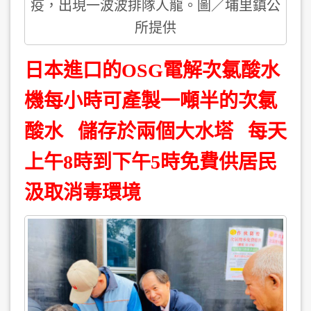
疫，出現一波波排隊人龍。圖／埔里鎮公
所提供
日本進口的OSG電解次氯酸水
機每小時可產製一噸半的次氯
酸水 儲存於兩個大水塔 每天
上午8時到下午5時免費供居民
汲取消毒環境