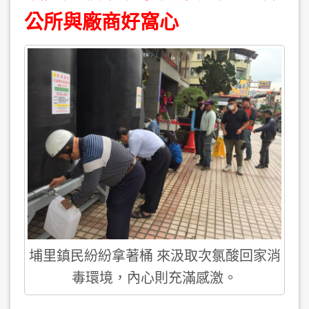
公所與廠商好窩心
埔里鎮民紛紛拿著桶 來汲取次氯酸回家消
毒環境，內心則充滿感激。