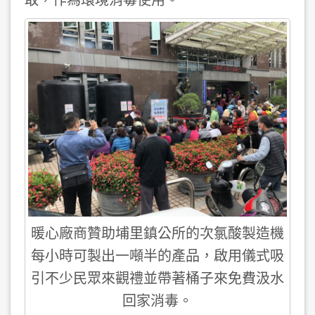
暖心廠商贊助埔里鎮公所的次氯酸製造機
每小時可製出一噸半的產品，啟用儀式吸
引不少民眾來觀禮並帶著桶子來免費汲水
回家消毒。