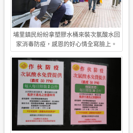
埔里鎮民紛紛拿塑膠水桶來裝次氯酸水回
家消毒防疫，感恩的好心情全寫臉上。