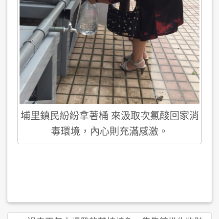
埔里鎮民紛紛拿著桶 來汲取次氯酸回家消
毒環境，內心則充滿感激。