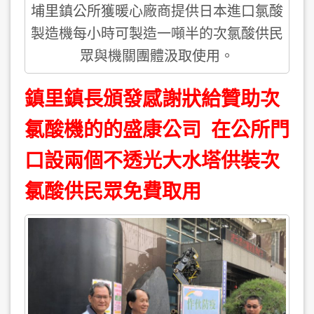
埔里鎮公所獲暖心廠商提供日本進口氯酸
製造機每小時可製造一噸半的次氯酸供民
眾與機關團體汲取使用。
鎮里鎮長頒發感謝狀給贊助次
氯酸機的的盛康公司 在公所門
口設兩個不透光大水塔供裝次
氯酸供民眾免費取用