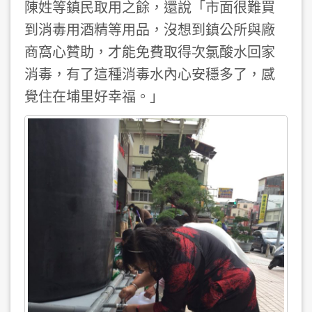
陳姓等鎮民取用之餘，還說「市面很難買
到消毒用酒精等用品，沒想到鎮公所與廠
商窩心贊助，才能免費取得次氯酸水回家
消毒，有了這種消毒水內心安穩多了，感
覺住在埔里好幸福。」