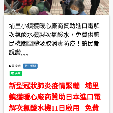
埔里小鎮獲暖心廠商贊助進口電解
次氯酸水機製次氯酸水，免費供鎮
民機關團體汲取消毒防疫！鎮民都
說讚,,,,,
|
戲。鄉閭
黃 宏璣
新型冠狀肺炎疫情緊繃 埔里
鎮獲暖心廠商贊助日本進口電
解次氯酸水機11日啟用 免費