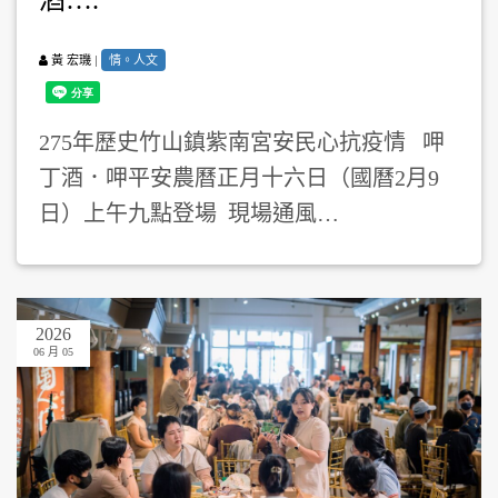
|
情。人文
黃 宏璣
275年歷史竹山鎮紫南宮安民心抗疫情 呷
丁酒．呷平安農曆正月十六日（國曆2月9
日）上午九點登場 現場通風…
2026
06 月 05