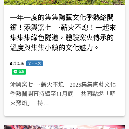
一年一度的集集陶藝文化季熱絡開
鑼！添興窯七十·薪火不熄！一起來
集集集綠色隧道，體驗窯火傳承的
溫度與集集小鎮的文化魅力。
|
情。人文
黃 宏璣
添興窯七十·薪火不熄 2025集集陶藝文化
季熱鬧開幕持續至11月底 共同點燃「薪
火窯焰」 持…