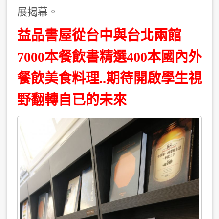
展揭幕。
益品書屋從台中與台北兩館
7000本餐飲書精選400本國內外
餐飲美食料理..期待開啟學生視
野翻轉自已的未來