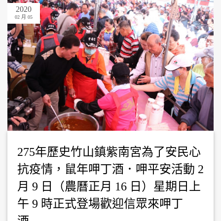
2020
02 月 05
275年歷史竹山鎮紫南宮為了安民心
抗疫情，鼠年呷丁酒．呷平安活動 2
月 9 日（農曆正月 16 日）星期日上
午 9 時正式登場歡迎信眾來呷丁
酒….