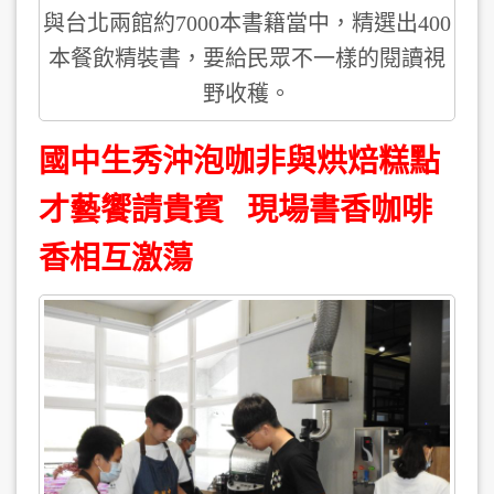
與台北兩館約7000本書籍當中，精選出400
本餐飲精裝書，要給民眾不一樣的閱讀視
野收穫。
國中生秀沖泡咖非與烘焙糕點
才藝饗請貴賓 現場書香咖啡
香相互激蕩