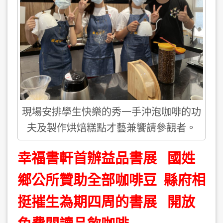
現場安排學生快樂的秀一手沖泡咖啡的功
夫及製作烘焙糕點才藝兼饗請參觀者。
幸福書軒首辦益品書展 國姓
鄉公所贊助全部咖啡豆 縣府相
挺摧生為期四周的書展 開放