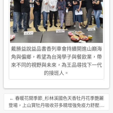
戴勝益說益品書香列車會持續開進山巔海
角與偏鄉，希望為台灣學子與餐飲業，帶
來不同的視野與未來，為王品尋找下一代
的接班人。
← 春暖花開季節_杉林溪國色天香牡丹花季艷麗
登場，上山賞牡丹吸收芬多精增強免疫力舒壓....