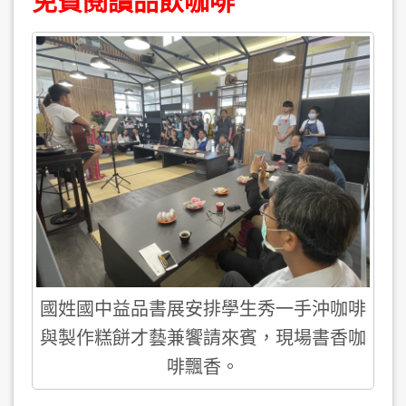
免費閱讀品飲咖啡
國姓國中益品書展安排學生秀一手沖咖啡
與製作糕餅才藝兼饗請來賓，現場書香咖
啡飄香。