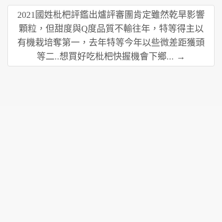
2021國姓枇杷評鑑出爐評審團肯定雖然乾旱影響
顆粒，但甜度與Q度品質不輸往年，特等得主以
有機栽培奪第一，去年特等今年以些微差距獲頭
等二..想買好吃枇杷快握機會下鄉... →