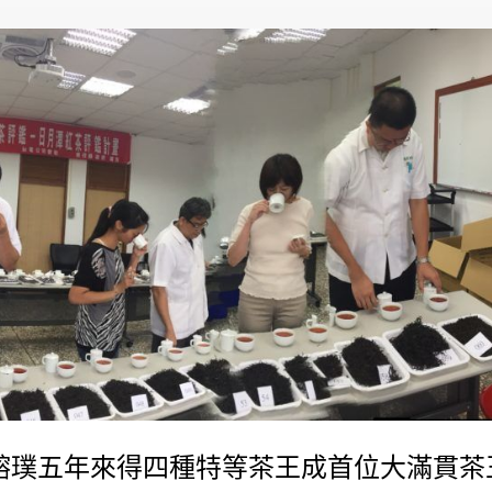
鎔璞五年來得四種特等茶王成首位大滿貫茶