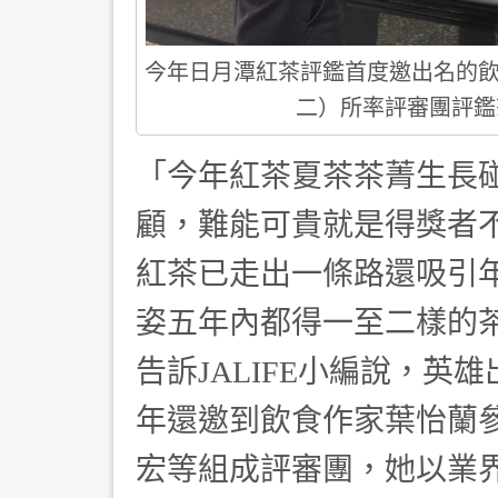
今年日月潭紅茶評鑑首度邀出名的飲
二）所率評審團評鑑
「今年紅茶夏茶茶菁生長
顧，難能可貴就是得獎者
紅茶已走出一條路還吸引
姿五年內都得一至二樣的
告訴JALIFE小編說，
年還邀到飲食作家葉怡蘭
宏等組成評審團，她以業