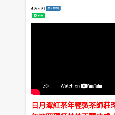
|
戲。鄉閭
黃 宏璣
日月潭紅茶年輕製茶師莊