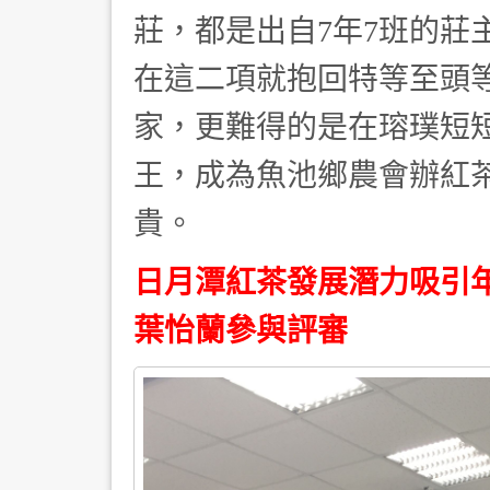
莊，都是出自7年7班的莊
在這二項就抱回特等至頭
家，更難得的是在瑢璞短
王，成為魚池鄉農會辦紅
貴。
日月潭紅茶發展潛力吸引
葉怡蘭參與評審