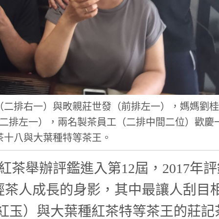
（二排右一）與畋親莊世發（前排左一），媽媽劉桂
二排左一），兩名製茶員工（二排中間二位）歡慶
茶十八與大葉種特等茶王。
紅茶舉辦評鑑進入第12屆，2017年評
輕茶人成長的身影，其中最讓人刮目
(紅玉）與大葉種紅茶特等茶王的莊記