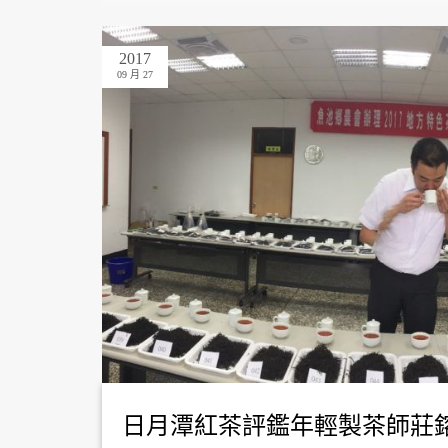
2017
09 月 27
日月潭紅茶評鑑年輕製茶師莊