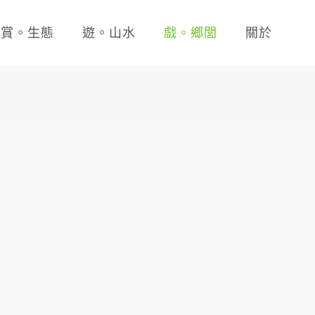
賞。生態
遊。山水
戲。鄉閭
關於