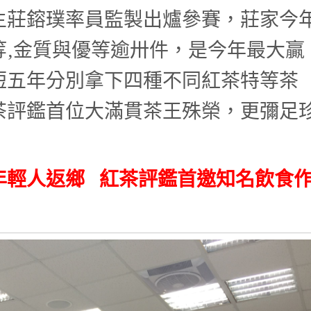
主莊鎔璞率員監製出爐參賽，莊家今
等‚金質與優等逾卅件，是今年最大贏
短五年分別拿下四種不同紅茶特等茶
茶評鑑首位大滿貫茶王殊榮，更彌足
年輕人返鄉 紅茶評鑑首邀知名飲食