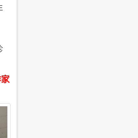
年
珍
作家