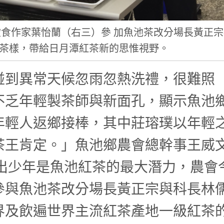
食作家葉怡蘭（右三）參 加魚池茶改分場長黃正宗
茶樣，帶給日月潭紅茶新的思惟視野。
碰到異常天候忽雨忽熱洗禮，很難照
不乏年輕製茶師與新面孔，顯示魚池
年輕人返鄉接棒，其中莊瑢璞以年輕
茶王肯定。」魚池鄉農會總幹事王威
英雄出少年是魚池紅茶的最大潛力，農會
參與魚池茶改分場長黃正宗與科長林
界及飲遍世界主流紅茶產地一級紅茶