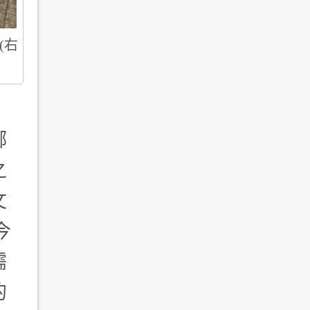
(右
鄉
之
文
今
儒
的