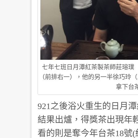
七年七班日月潭紅茶製茶師莊瑢璞
（前排右一），他的另一半徐巧玲（
拿下台
921之後浴火重生的日月潭
結果出爐，得獎茶出現年
看的則是奪今年台茶18號