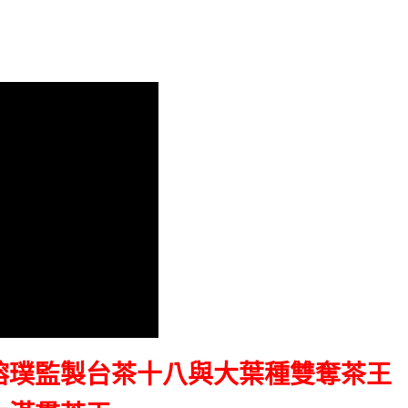
瑢璞監製台茶十八與大葉種雙奪茶王