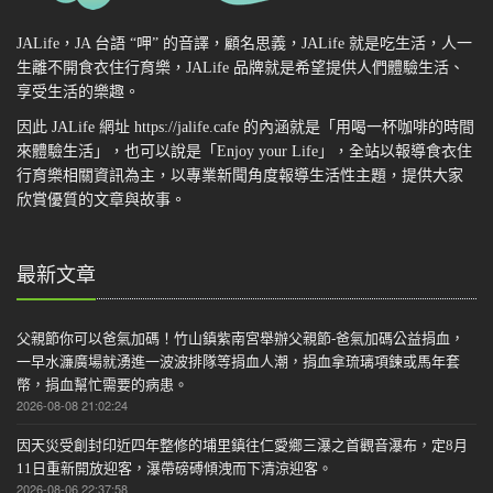
JALife，JA 台語 “呷” 的音譯，顧名思義，JALife 就是吃生活，人一
生離不開食衣住行育樂，JALife 品牌就是希望提供人們體驗生活、
享受生活的樂趣。
因此 JALife 網址 https://jalife.cafe 的內涵就是「用喝一杯咖啡的時間
來體驗生活」，也可以說是「Enjoy your Life」，全站以報導食衣住
行育樂相關資訊為主，以專業新聞角度報導生活性主題，提供大家
欣賞優質的文章與故事。
最新文章
父親節你可以爸氣加碼！竹山鎮紫南宮舉辦父親節-爸氣加碼公益捐血，
一早水濂廣場就湧進一波波排隊等捐血人潮，捐血拿琉璃項鍊或馬年套
幣，捐血幫忙需要的病患。
2026-08-08 21:02:24
因天災受創封印近四年整修的埔里鎮往仁愛鄉三瀑之首觀音瀑布，定8月
11日重新開放迎客，瀑帶磅磗傾洩而下清涼迎客。
2026-08-06 22:37:58