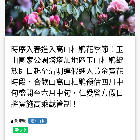
時序入春進入高山杜鵑花季節！玉
山國家公園塔塔加地區玉山杜鵑綻
放即日起至清明連假進入黃金賞花
時段，合歡山高山杜鵑預估四月中
旬盛開至六月中旬，仁愛警方假日
將實施高乘載管制！
|
遊。山水
黃 宏璣