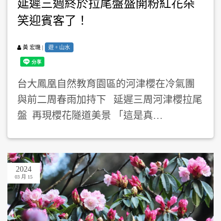
延遲三週終於拉尾盤盛開粉紅花朵
笑迎賓客了！
|
遊。山水
黃 宏璣
台大鳳凰自然教育園區的河津櫻在冷氣團
與前二周春雨加持下 延遲三周河津櫻拉尾
盤 再現櫻花隧道美景 「這是真…
2024
03 月 15