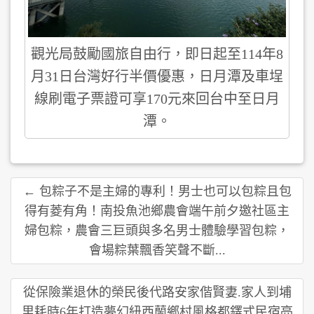
觀光局鼓勵國旅自由行，即日起至114年8
月31日台灣好行半價優惠，日月潭及車埕
線刷電子票證可享170元來回台中至日月
潭。
← 包粽子不是主婦的專利！男士也可以包粽且包
得有菱有角！南投魚池鄉農會端午前夕邀社區主
婦包粽，農會三巨頭與多名男士體驗學習包粽，
會場粽葉飄香笑聲不斷...
從保險業退休的榮民後代路安家偕賢妻.家人到埔
里耗時6年打造夢幻紐西蘭鄉村風格都鐸式民宿亮