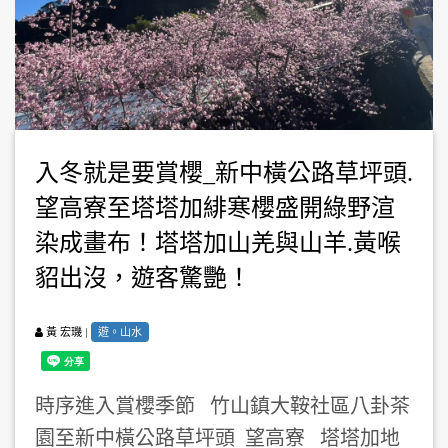
入冬就是要賞櫻_新中橫公路草坪頭.
望高寮至塔塔加緋寒櫻盛開綠野渲
染成畫布！塔塔加山羌與山羊.黃喉
貂出沒，遊客驚艷！
|
遊。山水
黃 宏璣
時序進入賞櫻季節 竹山鎮大鞍社區八卦茶
園至新中橫公路草坪頭 望高寮 塔塔加地