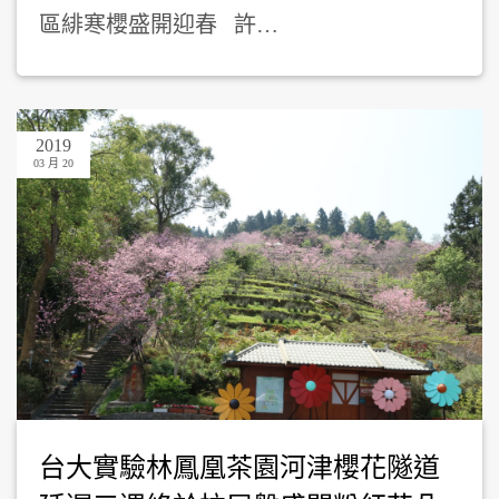
區緋寒櫻盛開迎春 許…
2019
03 月 20
台大實驗林鳳凰茶園河津櫻花隧道