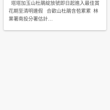
塔塔加玉山杜鵑綻放號即日起進入最佳賞
花期至清明連假 合歡山杜鵑含苞累累 林
業署南投分署估計…