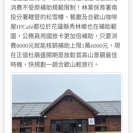
消費不受原補助規範限制！林業保育署南
投分署轄管的松雪樓、餐廳及合歡山咖啡
屋H²Café都位於花蓮縣秀林鄉也在補助範
圍，公務員用國旅卡更加倍補助，只要消
費8000元就能核銷補助上限1萬6000元，現
在正值杜鵑盛開期是放鬆賞高山景觀最佳
時機，快規劃一趙合歡山輕旅行。