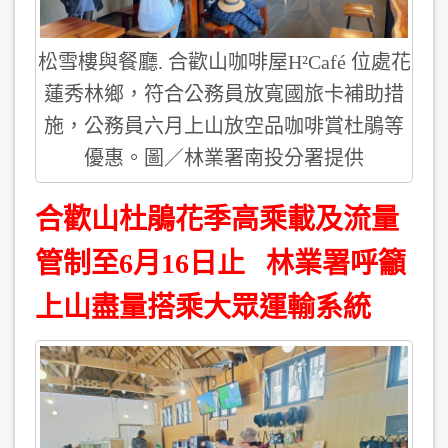
松雪樓與餐廳. 合歡山咖啡屋H²Café 位處花
蓮秀林鄉，符合公務員放寬國旅卡補助措
施，公務員六月上山放空品咖啡賞杜鵑等
優惠。圖／林業署南投分署提供
合歡山杜鵑花季高乘載及流量
管制至6月16日止 林業署呼籲
上山盡量搭乘大眾運輸系統