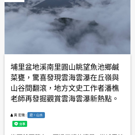
埔里盆地溪南里圓山眺望魚池鄉鹹
菜甕，驚喜發現雲海雲瀑在丘嶺與
山谷間翻滾，地方文史工作者潘樵
老師再發掘觀賞雲海雲瀑新熱點。
|
遊。山水
黃 宏璣