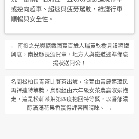
或逆向超車、超速與疲勞駕駛，維護行車
順暢與安全性。
← 南投之光與糖鐵國寶百歲人瑞黃乾樹見證糖鐵
興衰，南投縣長頒賀章，地方人與鐵道迷準備褒
揚狀送阿公！
名間松柏長青茶比賽茶出爐，金萱由青農連瑋民
再禪連特等獎，烏龍組由六年級女茶農高淑娟抱
走，這是松軒茶葉第四度抱回特等獎，以香郁濃
醇滿滿花果香贏得評審團晴睞。 →