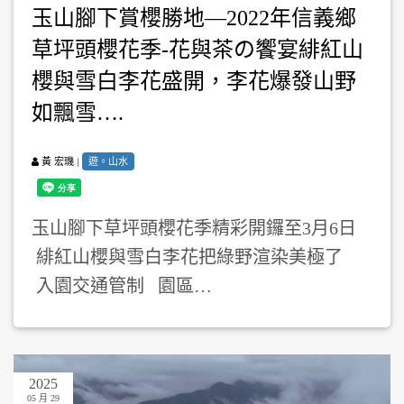
玉山腳下賞櫻勝地—2022年信義鄉
草坪頭櫻花季-花與茶の饗宴緋紅山
櫻與雪白李花盛開，李花爆發山野
如飄雪….
|
遊。山水
黃 宏璣
玉山腳下草坪頭櫻花季精彩開鑼至3月6日
緋紅山櫻與雪白李花把綠野渲染美極了
入園交通管制 園區…
2025
05 月 29