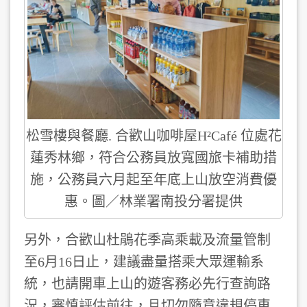
松雪樓與餐廳. 合歡山咖啡屋H²Café 位處花
蓮秀林鄉，符合公務員放寬國旅卡補助措
施，公務員六月起至年底上山放空消費優
惠。圖／林業署南投分署提供
另外，合歡山杜鵑花季高乘載及流量管制
至6月16日止，建議盡量搭乘大眾運輸系
統，也請開車上山的遊客務必先行查詢路
況，審慎評估前往，且切勿隨意違規停車