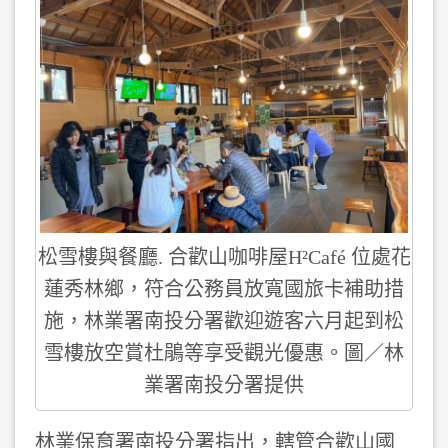
松雪樓與餐廳. 合歡山咖啡屋H²Café 位處花
蓮秀林鄉，符合公務員放寬國旅卡補助措
施，林業署南投分署歡迎遊客六月起到松
雪樓放空賞杜鵑等享受觀光優惠。圖／林
業署南投分署提供
林業保育署南投分署指出，轄管合歡山國