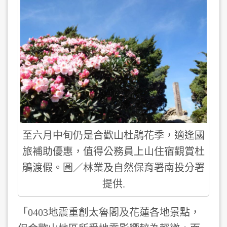
至六月中旬仍是合歡山杜鵑花季，適逢國
旅補助優惠，值得公務員上山住宿觀賞杜
鵑渡假。圖／林業及自然保育署南投分署
提供.
「0403地震重創太魯閣及花蓮各地景點，