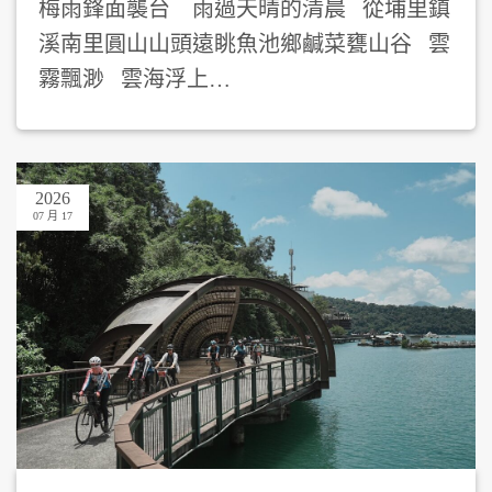
梅雨鋒面襲台 雨過天晴的清晨 從埔里鎮
溪南里圓山山頭遠眺魚池鄉鹹菜甕山谷 雲
霧飄渺 雲海浮上…
2026
07 月 17