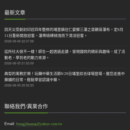
最新文章
因天災受創封印近四年整修的埔里鎮往仁愛鄉三瀑之首觀音瀑布，定8月
11日重新開放迎客，瀑帶磅磗傾洩而下清涼迎客。
2026-08-06 22:37:58
這所社大很不一樣！師生一起透過走讀，發現國姓的精彩與趣味，成了活
動老，學到老的動力來源。
2026-08-05 21:52:09
典型的寓教於樂！玩轉中藥生活節8/29日埔里綜合球場登場，邀您走進中
藥鋪的日常，輕鬆學習認識中藥。
2026-08-05 20:52:33
聯絡我們/異業合作
Email:
hungjihuang@yahoo.com.tw