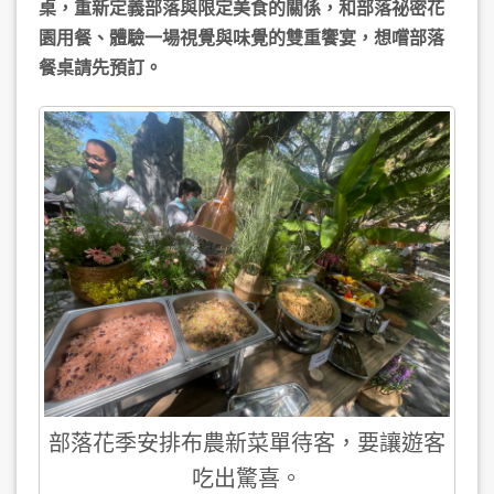
桌，重新定義部落與限定美食的關係，和部落祕密花
園用餐、體驗一場視覺與味覺的雙重饗宴，想嚐部落
餐桌請先預訂。
部落花季安排布農新菜單待客，要讓遊客
吃出驚喜。