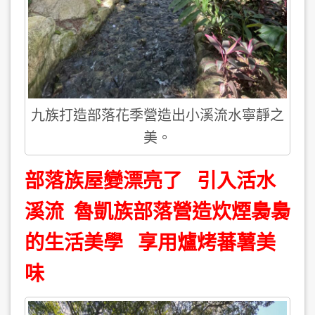
九族打造部落花季營造出小溪流水寧靜之
美。
部落族屋變漂亮了 引入活水
溪流 魯凱族部落營造炊煙裊裊
的生活美學 享用爐烤蕃薯美
味