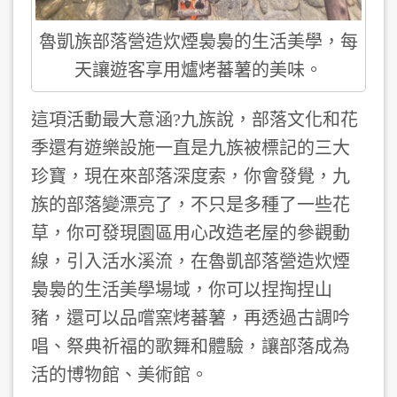
魯凱族部落營造炊煙裊裊的生活美學，每
天讓遊客享用爐烤蕃薯的美味。
這項活動最大意涵?九族說，部落文化和花
季還有遊樂設施一直是九族被標記的三大
珍寶，現在來部落深度索，你會發覺，九
族的部落變漂亮了，不只是多種了一些花
草，你可發現園區用心改造老屋的參觀動
線，引入活水溪流，在魯凱部落營造炊煙
裊裊的生活美學場域，你可以捏掏捏山
豬，還可以品嚐窯烤蕃薯，再透過古調吟
唱、祭典祈福的歌舞和體驗，讓部落成為
活的博物館、美術館。