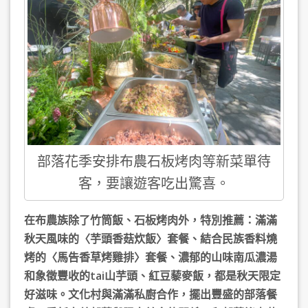
部落花季安排布農石板烤肉等新菜單待
客，要讓遊客吃出驚喜。
在布農族除了竹筒飯、石板烤肉外，特別推薦：滿滿
秋天風味的〈芋頭香菇炊飯〉套餐、結合民族香料燒
烤的〈馬告香草烤雞排〉套餐、濃郁的山味南瓜濃湯
和象徵豐收的tai山芋頭、紅豆藜麥飯，都是秋天限定
好滋味。文化村與滿滿私廚合作，擺出豐盛的部落餐