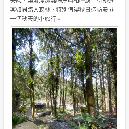
美感，溪流淙淙蟲鳴鳥叫相呼應，引領遊
客如同踏入森林，特別值得秋日造訪安排
一個秋天的小旅行。