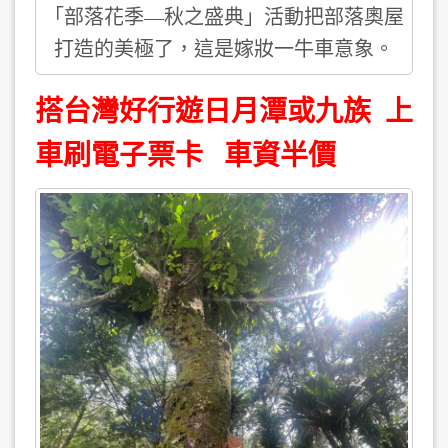
「部落花季—秋之盛典」活動把部落奧屋
打造的美極了，這是嫁妝一牛車意象。
搭台灣好行遊日月潭或九族 上
車刷電子票卡 車資半價