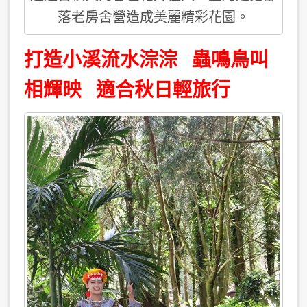
落老房舍營造成美麗精彩花園。
打造小溪流水淙淙 蟲鳴鳥叫
相輝映 適合秋日輕旅行