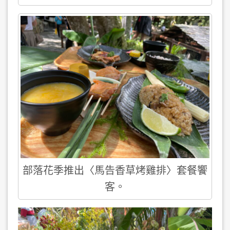
部落花季推出〈馬告香草烤雞排〉套餐饗
客。