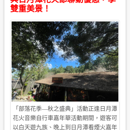
雙重美景！
「部落花季—秋之盛典」活動正逢日月潭
花火音樂自行車嘉年華活動期間，遊客可
以白天遊九族、晚上到日月潭看煙火嘉年