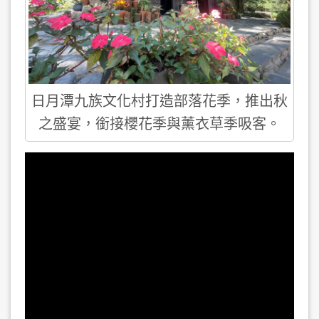
日月潭九族文化村打造部落花季，推出秋
之盛宴，銜接櫻花季與薰衣草季吸客。