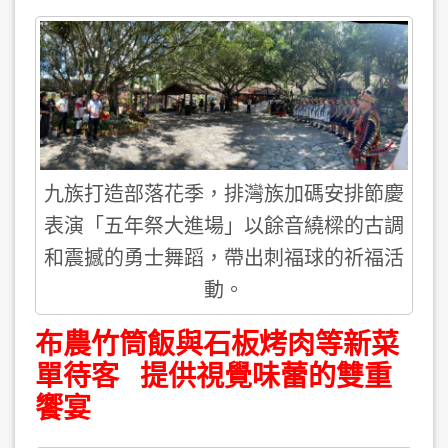
九族打造部落花季，排灣族加碼安排節慶
表演「五年祭大進場」以餘音繞樑的古調
和震撼的勇士舞蹈，帶出刺福球的祈福活
動。
布農竹筒飯與石板烤肉等新菜
單待客 提供視覺味蕾的雙重
饗宴