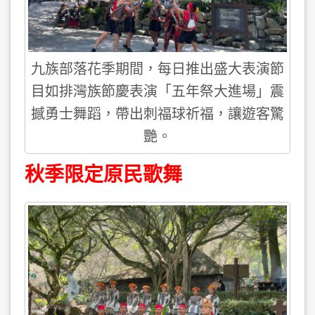
九族部落花季期間，每日推出盛大表演節
目如排灣族節慶表演「五年祭大進場」震
撼勇士舞蹈，帶出刺福球祈福，讓遊客驚
艷。
秋季限定原民歌舞