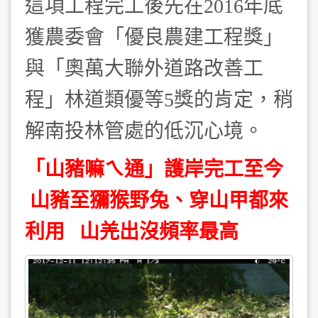
這項工程完工後先在
2016年底
獲農委會「優良農建工程獎」
與「奧萬大聯外道路改善工
程」林道類優等5獎的肯定，稍
解南投林管處的低沉心境。
「山豬嘛ㄟ通」護岸完工至今
山豬至獼猴野兔、穿山甲都來
利用 山羌出沒頻率最高