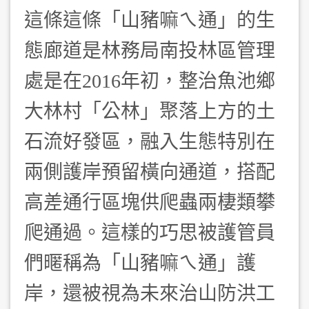
這條這條「山豬嘛ㄟ通」的生
態廊道是林務局南投林區管理
處是在2016年初，整治魚池鄉
大林村「公林」聚落上方的土
石流好發區，融入生態特別在
兩側護岸預留橫向通道，搭配
高差通行區塊供爬蟲兩棲類攀
爬通過。這樣的巧思被護管員
們暱稱為「山豬嘛ㄟ通」護
岸，還被視為未來治山防洪工