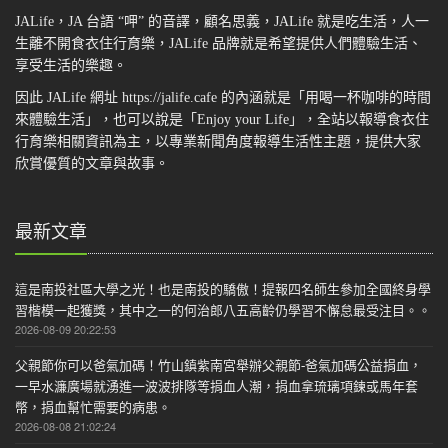
JALife，JA 台語 “呷” 的音譯，顧名思義，JALife 就是吃生活，人一
生離不開食衣住行育樂，JALife 品牌就是希望提供人們體驗生活、
享受生活的樂趣。
因此 JALife 網址 https://jalife.cafe 的內涵就是「用喝一杯咖啡的時間
來體驗生活」，也可以說是「Enjoy your Life」，全站以報導食衣住
行育樂相關資訊為主，以專業新聞角度報導生活性主題，提供大家
欣賞優質的文章與故事。
最新文章
這是南投社區大學之光！也是南投的驕傲！提報四名師生參加全國終身學
習楷模一起獲獎，其中之一的何治郎八五高齡仍學習不懈怠最受注目。。
2026-08-09 20:22:53
父親節你可以爸氣加碼！竹山鎮紫南宮舉辦父親節-爸氣加碼公益捐血，
一早水濂廣場就湧進一波波排隊等捐血人潮，捐血拿琉璃項鍊或馬年套
幣，捐血幫忙需要的病患。
2026-08-08 21:02:24