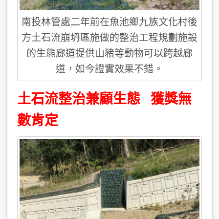
南投林管處二年前在魚池鄉九族文化村後
方土石流崩坍區施做的整治工程規劃施設
的生態廊道提供山豬等動物可以跨越廊
道，如今證實效果不錯。
土石流整治兼顧生態 獲獎無
數肯定