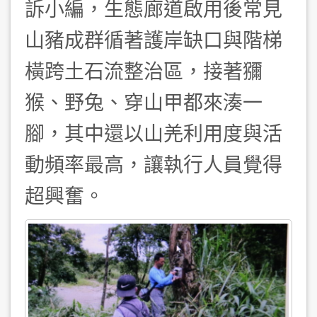
訴小編，生態廊道啟用後常見
山豬成群循著護岸缺口與階梯
橫跨土石流整治區，接著獼
猴、野兔、穿山甲都來湊一
腳，其中還以山羌利用度與活
動頻率最高，讓執行人員覺得
超興奮。