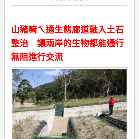
山豬嘛ㄟ通生態廊道融入土石
整治 讓兩岸的生物都能通行
無阻進行交流