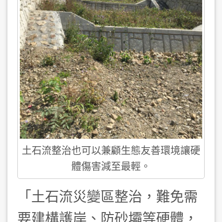
土石流整治也可以兼顧生態友善環境讓硬
體傷害減至最輕。
「土石流災變區整治，難免需
要建構護岸、防砂壩等硬體，