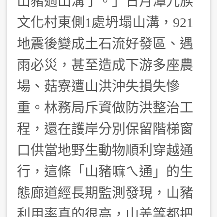
山豬過山溝了。」日月潭九族
文化村東側1處坍塌山溝，921
地震後變成土石流好發區、遇
雨必災，甚至造成下游多座農
場、菇寮遭山洪沖失損失慘
重。林務局斥資做防洪整治工
程，還在護岸分別保留階梯窗
口供當地野生動物順利穿越通
行，這條「山豬嘛ㄟ通」的生
態廊道經長期監測發現，山豬
利用率真的很高，山羌等都把