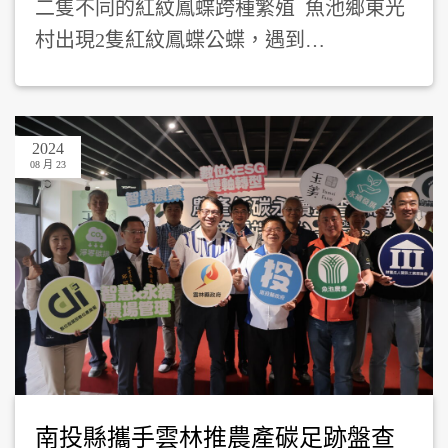
二隻不同的紅紋鳳蝶跨種繁殖 魚池鄉東光
村出現2隻紅紋鳳蝶公蝶，遇到…
2024
08 月 23
南投縣攜手雲林推農產碳足跡盤查