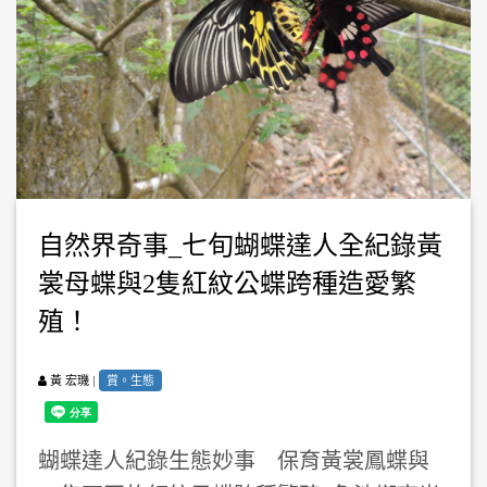
自然界奇事_七旬蝴蝶達人全紀錄黃
裳母蝶與2隻紅紋公蝶跨種造愛繁
殖！
|
賞。生態
黃 宏璣
蝴蝶達人紀錄生態妙事 保育黃裳鳳蝶與