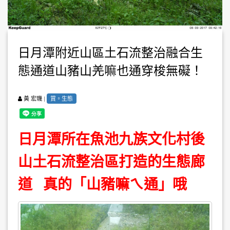
日月潭附近山區土石流整治融合生
態通道山豬山羌嘛也通穿梭無礙！
|
賞。生態
黃 宏璣
日月潭所在魚池九族文化村後
山土石流整治區打造的生態廊
道 真的「山豬嘛ㄟ通」哦