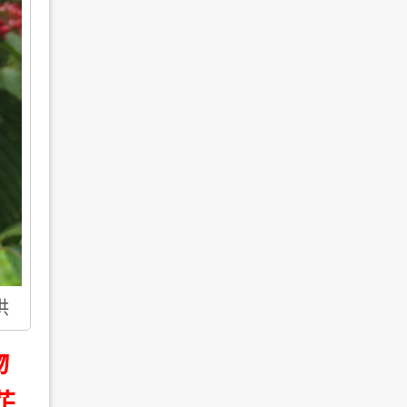
供
物
花