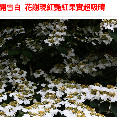
開雪白 花謝現紅艷紅果實超吸晴