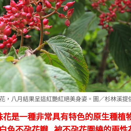
花，八月結果呈這紅艷紅絕美身姿。圖／杉林溪提
珠花是一種非常具有特色的原生種植
蝶白色不孕花瓣 被不孕花圍繞的兩性