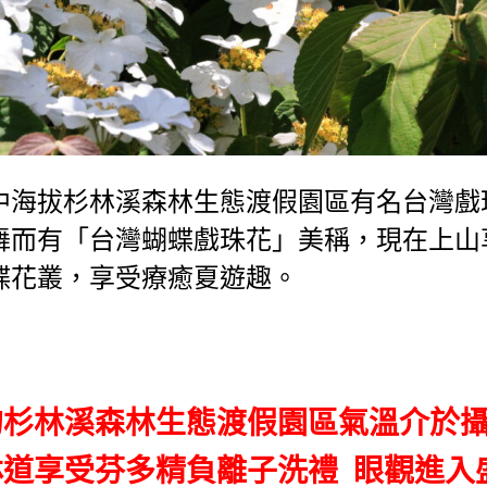
中海拔杉林溪森林生態渡假園區有名台灣戲
舞而有「台灣蝴蝶戲珠花」美稱，現在上山
蝶花叢，享受療癒夏遊趣。
的杉林溪森林生態渡假園區氣溫介於
步林道享受芬多精負離子洗禮 眼觀進入