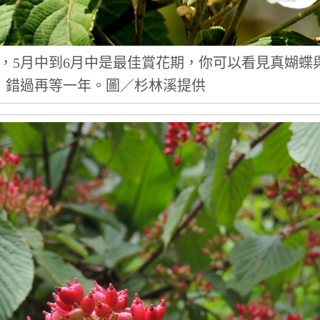
，5月中到6月中是最佳賞花期，你可以看見真媩蝶
，錯過再等一年。圖／杉林溪提供