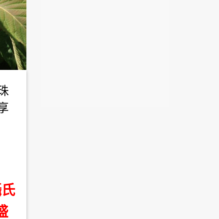
珠
享
攝氏
盛