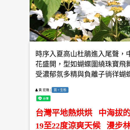
時序入夏高山杜鵑進入尾聲，
花盛開，型如蝴蝶圍繞珠寶飛
受濃郁氛多精與負離子徜徉蝴
|
賞。生態
黃 宏璣
台灣平地熱烘烘 中海拔
19至22度涼爽天候 漫