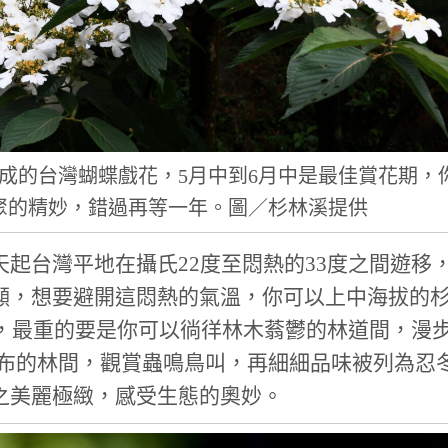
成的台灣蝴蝶戲花，5月中到6月中是最佳賞花期，
聚的精妙，錯過再等一年。圖／杉林溪提供
起台灣平地在攝氏22度至悶熱的33度之間遊移
顯，想要避開這悶熱的氣溫，你可以上中海拔的
候，最重的要是你可以徜徉林木蓊鬱的林道間，漫
分布的林間，觀賞蟲鳴鳥叫，再細細品味被列為忍
之美麗極緻，感受生態的奧妙。