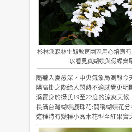
杉林溪森林生態教育園區用心培育有
以看見真媩蝶與假蝶齊
隨著入夏愈深，中央氣象局測報今天
陽高掛之際給人悶熱不適感覺更明
溪置身於攝氏19至22度的涼爽天
長滿台灣蝴蝶戲珠花:簡稱蝴蝶花
這種特有變種小喬木花型至紅果實