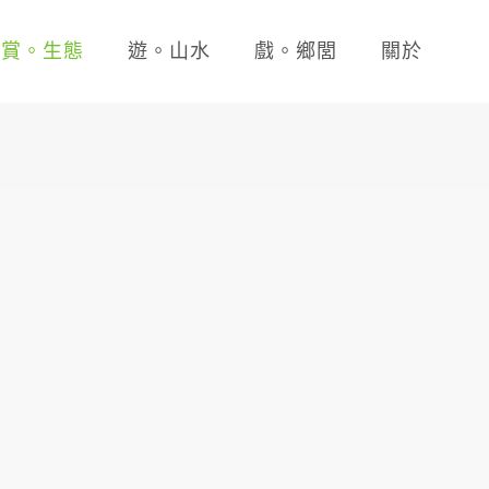
賞。生態
遊。山水
戲。鄉閭
關於