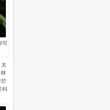
你可
，太
杉林
步於
冬科