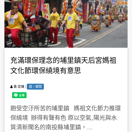
充滿環保理念的埔里鎮天后宮媽祖
文化節環保繞境有意思
|
戲。鄉閭
黃 宏璣
飽受空汙所苦的埔里鎮 媽祖文化節力推環
保繞境 辦得有聲有色 原以空氣‚陽光與水
質清新聞名的南投縣埔里鎮，…