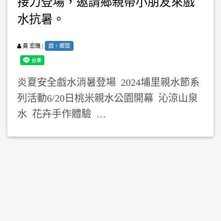
接力登場，邀請鄉親帶小朋友來戲
水抗暑。
|
戲。鄉閭
黃 宏璣
炎夏安全戲水消暑登場 2024埔里親水節系
列活動6/20日桃米親水公園開幕 沁涼山泉
水 花卉手作體驗 …