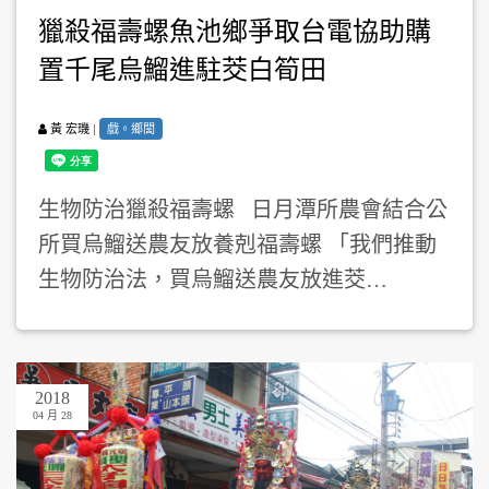
獵殺福壽螺魚池鄉爭取台電協助購
置千尾烏鰡進駐茭白筍田
|
戲。鄉閭
黃 宏璣
生物防治獵殺福壽螺 日月潭所農會結合公
所買烏鰡送農友放養剋福壽螺 「我們推動
生物防治法，買烏鰡送農友放進茭…
2018
04 月 28