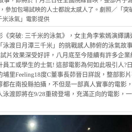
的故事，即將於十月三日在全國院線首映，整部片子
，參加包場試映的人士都說太感人了。劇照／「突
千米泳氣」電影提供
《突破: 三千米的泳氣》，女主角李紫嫣演繹講
「泳渡日月潭三千米」的挑戰感人肺俯的泳氣故
前試片效果深受好評，八月底至今陸續有許多企業
員工或學生的士氣! 這部電影為何如此吸引人?
里Feeling18度C董事長茆晉日牂說，整部影
等都在南投縣拍攝，不但是一部真人實事的電影
泳渡即將在9/28重磅登場，充滿正向的電影，