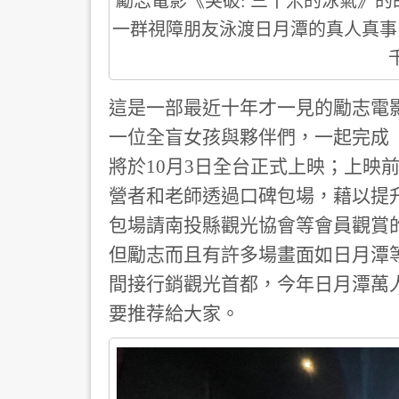
勵志電影《突破: 三千米的泳氣》
一群視障朋友泳渡日月潭的真人真事
這是一部最近十年才一見的勵志電影
一位全盲女孩與夥伴們，一起完成
將於10月3日全台正式上映；上映
營者和老師透過口碑包場，藉以提升
包場請南投縣觀光協會等會員觀賞的埔
但勵志而且有許多場畫面如日月潭
間接行銷觀光首都，今年日月潭萬人
要推荐給大家。