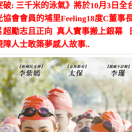
破: 三千米的泳氣》將於10月3日全
會會員的埔里Feeling18度C董事
片超勵志且正向 真人實事搬上銀幕 
障人士敢築夢感人故事..