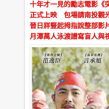
十年才一見的勵志電影《突
正式上映 包場請南投觀光協
晉日牂豎起拇指說整部影
月潭萬人泳渡譜寫盲人與視