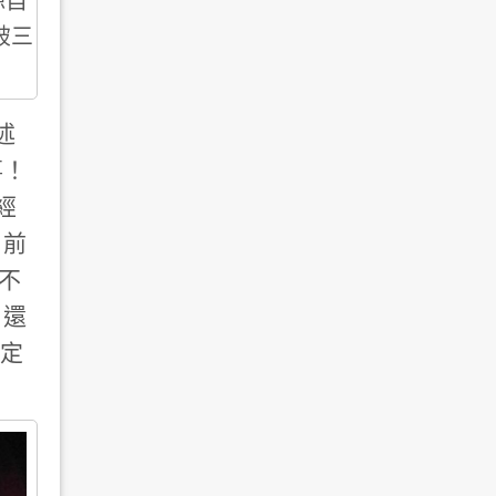
源自
破三
述
事！
經
日前
片不
，還
一定