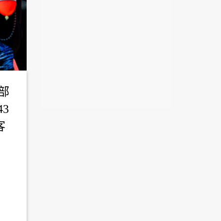
部
3
客