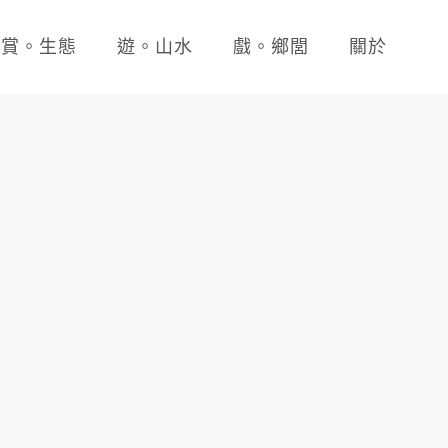
賞。生態
遊。山水
戲。鄉閭
關於