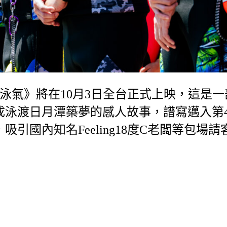
的泳氣》將在10月3日全台正式上映，這是一
成泳渡日月潭築夢的感人故事，譜寫邁入第4
引國內知名Feeling18度C老闆等包場請