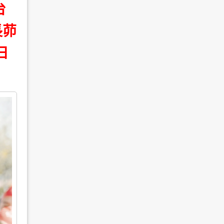
台
長茆
日