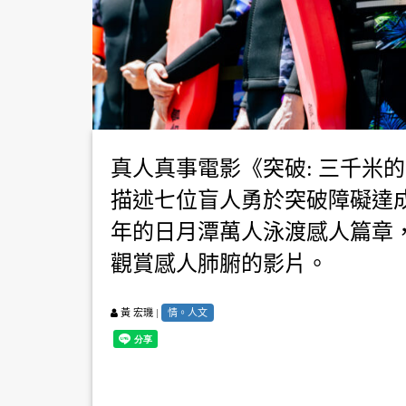
真人真事電影《突破: 三千米
描述七位盲人勇於突破障礙達
年的日月潭萬人泳渡感人篇章，吸
觀賞感人肺腑的影片。
|
情。人文
黃 宏璣