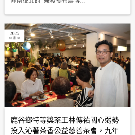
隊南征北討 兼發揚布農傳…
2025
01 月 08
鹿谷鄉特等獎茶王林傳祐關心弱勢
投入沁著茶香公益慈善茶會，九年