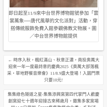
即日起至11/9來中台世界博物館號參加「雲
裳萬象──唐代風華的文化派對」活動，穿
搭傳統服飾免費入館參觀佛教文物展。圖
／中台世界博物館提供
← 時序入秋，楓紅滿山、秋意正濃，南投奧萬大
迎來一年一度最詩意的慶典2025《奧萬大部落楓
采・草地野餐音樂會》11/8.9盛大登場！入園門票
只要10元!
集集綠色隧道之星-集集添興窯第四代掌門人歡慶
創窯迎七十週年迎接古來稀歲月，邀集多家窯場