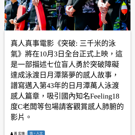
真人真事電影《突破: 三千米的泳
氣》將在10月3日全台正式上映，這
是一部描述七位盲人勇於突破障礙
達成泳渡日月潭築夢的感人故事，
譜寫邁入第43年的日月潭萬人泳渡
感人篇章，吸引國內知名Feeling18
度C老闆等包場請客觀賞感人肺腑的
影片。
|
情。人文
黃 宏璣