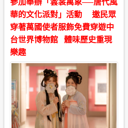
參加舉辦「雲裳萬象──唐代風
華的文化派對」活動 邀民眾
穿著萬國使者服飾免費穿遊中
台世界博物館 體味歷史重現
樂趣