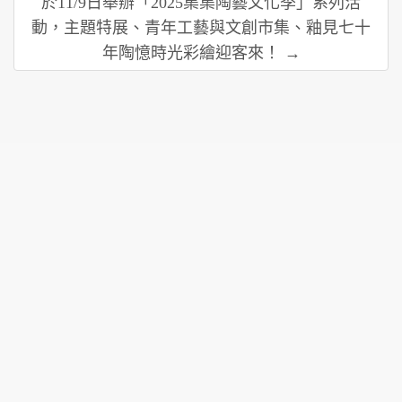
於11/9日舉辦「2025集集陶藝文化季」系列活
動，主題特展、青年工藝與文創市集、釉見七十
年陶憶時光彩繪迎客來！ →