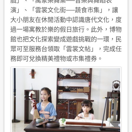
戲」、「萬象樂舞集──
音樂與舞蹈表
演
」、「雲裳文化街──蔬食市集」
，讓
大小朋友在
休閒活動
中認識唐代文化
，度
過
一場寓教於樂的
假日旅行。此外，博物
館也把
文化探索
變成
遊戲挑戰
的一環，民
眾
可至服務台領取「雲裳文帖」
，
完成任
務即可兌換
精美
禮
物
或市集禮券
。