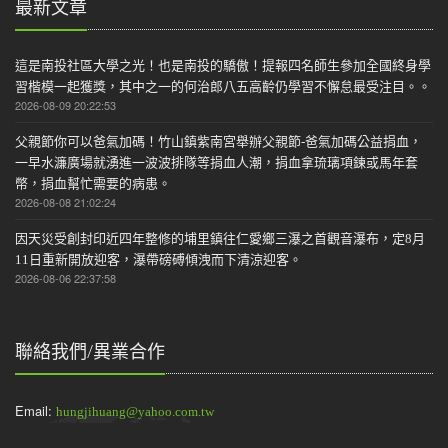
最新文章
這是南投社區大學之光！也是南投的驕傲！提報四名師生參加全國終身學
習楷模一起獲獎，其中之一的何治郎八五高齡仍學習不懈怠最受注目。。
2026-08-09 20:22:53
父親節你可以爸氣加碼！竹山鎮紫南宮舉辦父親節-爸氣加碼公益捐血，
一早水濂廣場就湧進一波波排隊等捐血人潮，捐血拿琉璃項鍊或馬年套
幣，捐血幫忙需要的病患。
2026-08-08 21:02:24
因天災受創封印近四年整修的埔里鎮往仁愛鄉三瀑之首觀音瀑布，定8月
11日重新開放迎客，瀑帶磅磗傾洩而下清涼迎客。
2026-08-06 22:37:58
聯絡我們/異業合作
Email:
hungjihuang@yahoo.com.tw