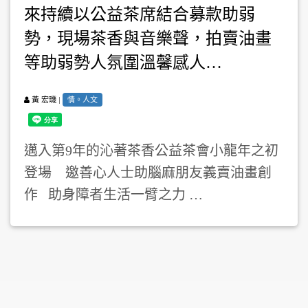
來持續以公益茶席結合募款助弱
勢，現場茶香與音樂聲，拍賣油畫
等助弱勢人氛圍溫馨感人…
|
情。人文
黃 宏璣
邁入第9年的沁著茶香公益茶會小龍年之初
登場 邀善心人士助腦麻朋友義賣油畫創
作 助身障者生活一臂之力 …