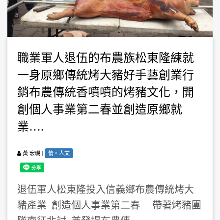
職業軍人退伍的布農族松東隆練就
一身原鄉傳統烤大豬好手藝創業行
銷布農傳統香噴噴的烤豬文化，開
創個人事業第二春並創造原鄉就
業….
|
情。人文
黃 宏璣
退伍軍人松東隆投入信義鄉布農傳統烤大
豬產業 創造個人事業第二春 帶著烤豬團