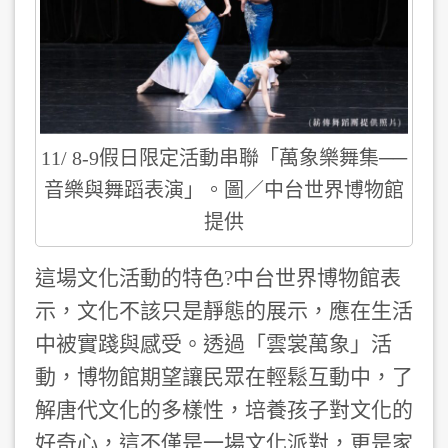
11/ 8-9假日限定活動串聯「萬象樂舞集──
音樂與舞蹈表演」。圖／中台世界博物館
提供
這場文化活動的特色?中台世界博物館表
示
，
文化不該只是靜態的展示
，
應在生活
中被
實踐
與感受。透過「雲裳萬象」
活
動，
博物館期望讓
民
眾在輕鬆互動中
，
了
解唐代文化的多樣
性，
培養孩子
對
文化
的
好奇心
，
這不僅是一場文化派對
，
更
是
家