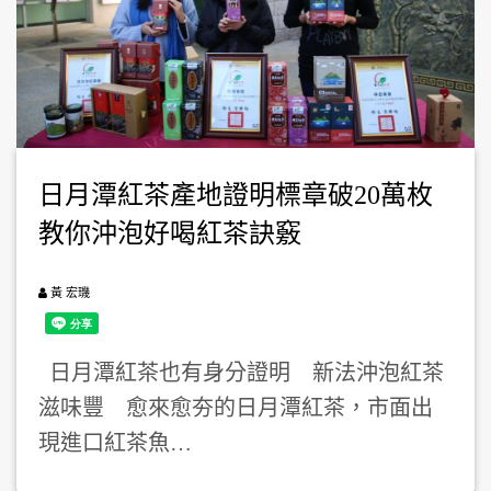
日月潭紅茶產地證明標章破20萬枚
教你沖泡好喝紅茶訣竅
黃 宏璣
日月潭紅茶也有身分證明 新法沖泡紅茶
滋味豐 愈來愈夯的日月潭紅茶，市面出
現進口紅茶魚…