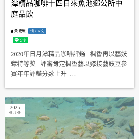
潭精品咖啡十四日來魚池鄉公所中
庭品飲
|
情。人文
黃 宏璣
2020年日月潭精品咖啡評鑑 楓香再以藝妓
奪特等獎 評審肯定楓香藝以嫁接藝妓豆參
賽年年評鑑分數上升 …
2025
08 月 09