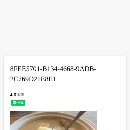
2026
8FEE5701-B134-4668-9ADB-
01 月 31
2C769D21E8E1
黃 宏璣