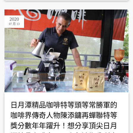
2020
07 月 13
日月潭精品咖啡特等頭等常勝軍的
咖啡界傳奇人物陳添鏞再蟬聯特等
獎分數年年躍升！想分享頂尖日月