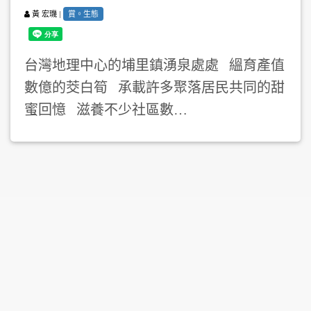
|
賞。生態
黃 宏璣
台灣地理中心的埔里鎮湧泉處處 縕育產值
數億的茭白筍 承載許多聚落居民共同的甜
蜜回憶 滋養不少社區數…