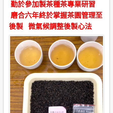
勤於參加製茶種茶專業研習
磨合六年終於掌握茶園管理至
後製 微氣候調整後製心法