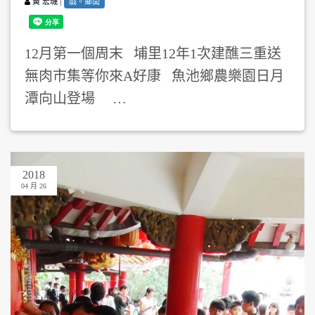
|
戲。鄉閭
黃 宏璣
12月第一個周末 埔里12年1次建醮三重送
無肉市集等你來A好康 魚池鄉農樂園日月
潭向山登場 …
2018
04 月 26