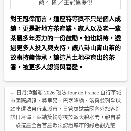
熱。 圖／王冠偉提供
對王冠偉而言，這座特等獎不只是個人成
績，更是對地方茶產業、家人以及老一輩
茶農多年努力的一份鼓勵。他也期待，透
過更多人投入與支持，讓八卦山青山茶的
故事持續傳承，讓這片土地孕育出的茶
香，被更多人認識與喜愛。
← 日月潭獲頒 2026 環法Tour de France 自行車城
市國際認證，與里昂、巴塞隆納、洛桑並列全球
25座環法自行車城市，日管處邀請國內外旅客造
訪日月潭，踩踏雙輪穿梭於藍天碧水間，親自體
驗這座全台首座環法認證城市的綠色觀光魅