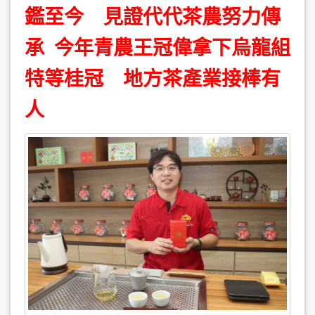
鑑至今 見證代代茶農努力傳
承 今年青農王冠偉拿下烏龍組
特等桂冠 地方茶產業接棒有
人