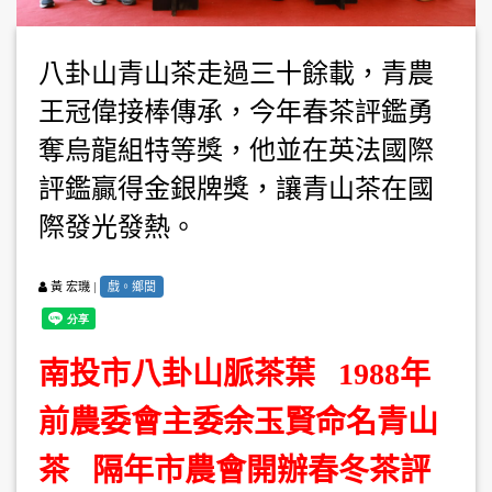
八卦山青山茶走過三十餘載，青農
王冠偉接棒傳承，今年春茶評鑑勇
奪烏龍組特等獎，他並在英法國際
評鑑贏得金銀牌獎，讓青山茶在國
際發光發熱。
|
戲。鄉閭
黃 宏璣
南投市八卦山脈茶葉
1988年
前農委會主委余玉賢命名青山
茶 隔年市農會開辦春冬茶評