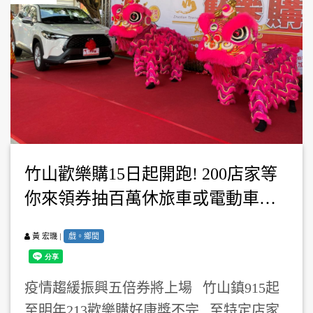
竹山歡樂購15日起開跑! 200店家等
你來領券抽百萬休旅車或電動車…
|
戲。鄉閭
黃 宏璣
疫情趨緩振興五倍券將上場 竹山鎮915起
至明年213歡樂購好康獎不完 至特定店家