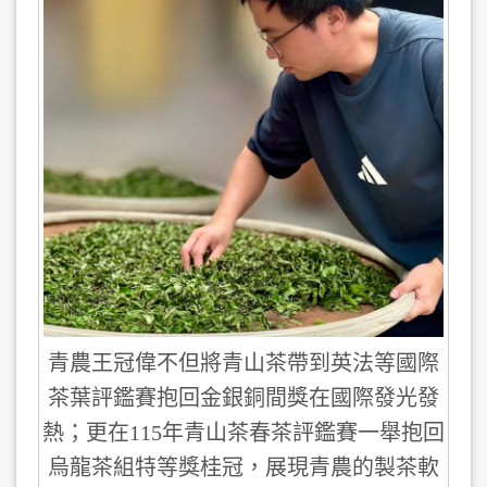
青農王冠偉不但將青山茶帶到英法等國際
茶葉評鑑賽抱回金銀銅間獎在國際發光發
熱；更在115年青山茶春茶評鑑賽一舉抱回
烏龍茶組特等獎桂冠，展現青農的製茶軟