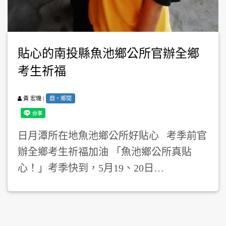
貼心的南投縣魚池鄉公所官辦全鄉
考生祈福
|
戲。鄉閭
黃 宏璣
日月潭所在地魚池鄉公所好貼心 考季前官
辦全鄉考生祈福加油 「魚池鄉公所真貼
心！」考季快到，5月19、20日…