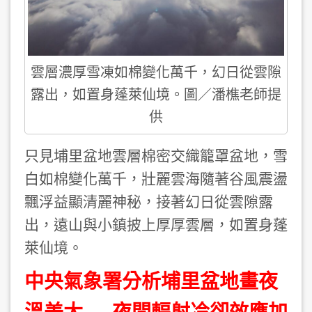
雲層濃厚雪凍如棉變化萬千，幻日從雲隙
露出，如置身蓬萊仙境。圖／潘樵老師提
供
只見埔里盆地雲層棉密交織籠罩盆地，雪
白如棉變化萬千，壯麗雲海隨著谷風震盪
飄浮益顯清麗神秘，接著幻日從雲隙露
出，遠山與小鎮披上厚厚雲層，如置身蓬
萊仙境。
中央氣象署分析埔里盆地畫夜