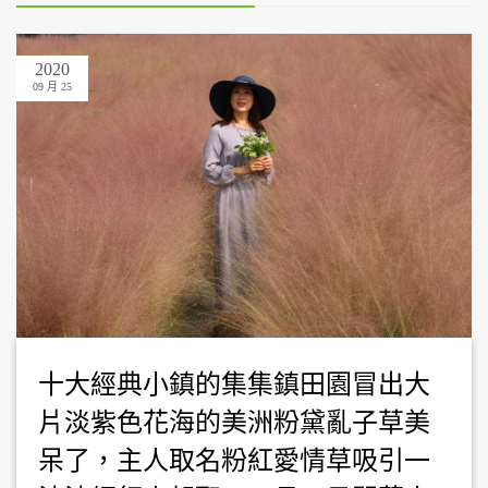
2020
09 月 25
十大經典小鎮的集集鎮田園冒出大
片淡紫色花海的美洲粉黛亂子草美
呆了，主人取名粉紅愛情草吸引一