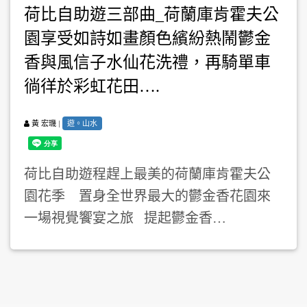
荷比自助遊三部曲_荷蘭庫肯霍夫公
園享受如詩如畫顏色繽紛熱鬧鬱金
香與風信子水仙花洗禮，再騎單車
徜徉於彩虹花田….
|
遊。山水
黃 宏璣
荷比自助遊程趕上最美的荷蘭庫肯霍夫公
園花季 置身全世界最大的鬱金香花園來
一場視覺饗宴之旅 提起鬱金香…