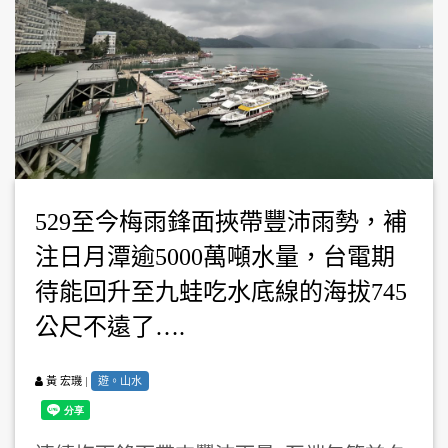
529至今梅雨鋒面挾帶豐沛雨勢，補
注日月潭逾5000萬噸水量，台電期
待能回升至九蛙吃水底線的海拔745
公尺不遠了….
|
遊。山水
黃 宏璣