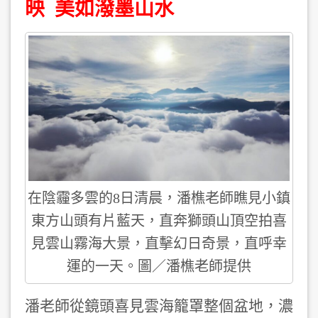
映 美如潑墨山水
在陰霾多雲的8日清晨，潘樵老師瞧見小鎮
東方山頭有片藍天，直奔獅頭山頂空拍喜
見雲山霧海大景，直擊幻日奇景，直呼幸
運的一天。圖／潘樵老師提供
潘老師從鏡頭喜見雲海籠罩整個盆地，濃