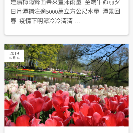
連續梅雨鋒面帶來豐沛雨量 至端午節前夕
日月潭補注逾5000萬立方公尺水量 潭景回
春 疫情下明潭冷冷清清 …
2019
05 月 14