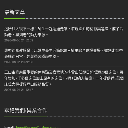
最新文章
這所社大很不一樣！師生一起透過走讀，發現國姓的精彩與趣味，成了活
動老，學到老的動力來源。
2026-08-05 21:52:09
典型的寓教於樂！玩轉中藥生活節8/29日埔里綜合球場登場，邀您走進中
藥鋪的日常，輕鬆學習認識中藥。
2026-08-05 20:52:33
玉山主峰前最重要的休憩點及宿營地的排雲山莊即日起增添20個床位，每
年增加7千多個床位加上原有的床位，9月1日納入抽籤，一年提供近5萬個
床位大幅提昇登山服務品質。
2026-08-04 21:42:17
聯絡我們/異業合作
Email:
hungjihuang@yahoo.com.tw