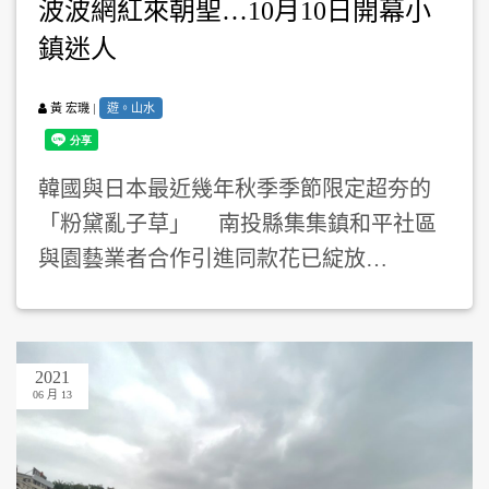
波波網紅來朝聖…10月10日開幕小
鎮迷人
|
遊。山水
黃 宏璣
韓國與日本最近幾年秋季季節限定超夯的
「粉黛亂子草」 南投縣集集鎮和平社區
與園藝業者合作引進同款花已綻放…
2021
06 月 13