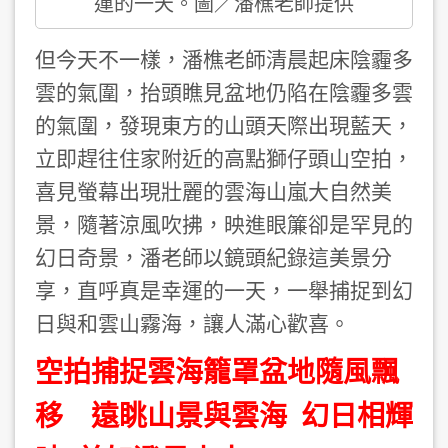
運的一天。圖／潘樵老師提供
但今天不一樣，潘樵老師清晨起床陰霾多
雲的氣圍，抬頭瞧見盆地仍陷在陰霾多雲
的氣圍，發現東方的山頭天際出現藍天，
立即趕往住家附近的高點獅仔頭山空拍，
喜見螢幕出現壯麗的雲海山嵐大自然美
景，隨著涼風吹拂，映進眼簾卻是罕見的
幻日奇景，潘老師以鏡頭紀錄這美景分
享，直呼真是幸運的一天，一舉捕捉到幻
日與和雲山霧海，讓人滿心歡喜。
空拍捕捉雲海籠罩盆地隨風飄
移 遠眺山景與雲海 幻日相輝