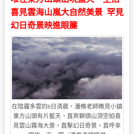
喜見雲海山嵐大自然美景 罕見
幻日奇景映進眼簾
在陰霾多雲的8日清晨，潘樵老師瞧見小鎮
東方山頭有片藍天，直奔獅頭山頂空拍喜
見雲山霧海大景，直擊幻日奇景，直呼幸