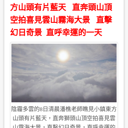
方山頭有片藍天 直奔頭山頂
空拍喜見雲山霧海大景 直擊
幻日奇景 直呼幸運的一天
陰霾多雲的8日清晨潘樵老師瞧見小鎮東方
山頭有片藍天，直奔獅頭山頂空拍喜見雲
山霧海大景，直擊幻日奇景，直呼幸運的