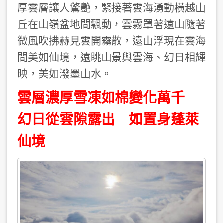
厚雲層讓人驚艷，緊接著雲海湧動橫越山
丘在山嶺盆地間飄動，雲霧罩著遠山隨著
微風吹拂赫見雲開霧散，遠山浮現在雲海
間美如仙境，遠眺山景與雲海、幻日相輝
映，美如潑墨山水。
雲層濃厚雪凍如棉變化萬千
幻日從雲隙露出 如置身蓬萊
仙境