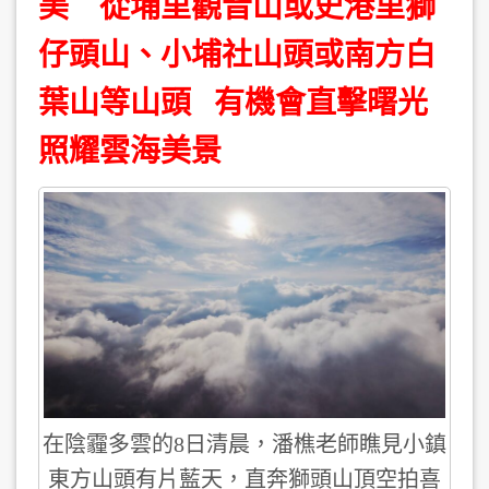
美 從埔里觀音山或史港里獅
仔頭山、小埔社山頭或南方白
葉山等山頭 有機會直擊曙光
照耀雲海美景
在陰霾多雲的8日清晨，潘樵老師瞧見小鎮
東方山頭有片藍天，直奔獅頭山頂空拍喜