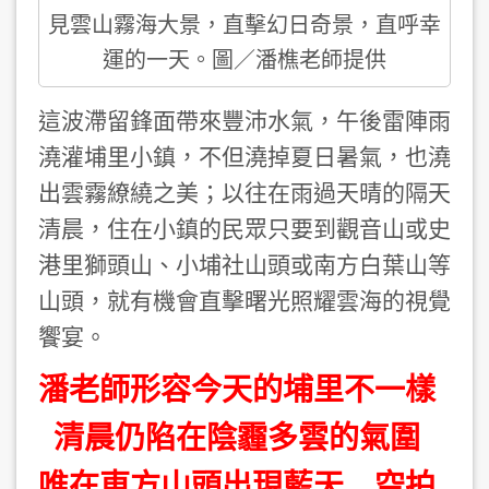
見雲山霧海大景，直擊幻日奇景，直呼幸
運的一天。圖／潘樵老師提供
這波滯留鋒面帶來豐沛水氣，午後雷陣雨
澆灌埔里小鎮，不但澆掉夏日暑氣，也澆
出雲霧繚繞之美；以往在雨過天晴的隔天
清晨，住在小鎮的民眾只要到觀音山或史
港里獅頭山、小埔社山頭或南方白葉山等
山頭，就有機會直擊曙光照耀雲海的視覺
饗宴。
潘老師形容今天的埔里不一樣
清晨仍陷在陰霾多雲的氣圍
唯在東方山頭出現藍天 空拍