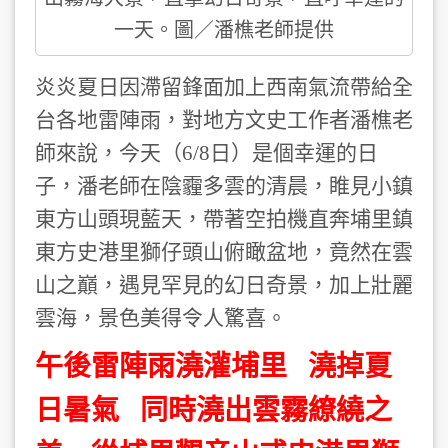
一天。圖／潘樵老師提供
炎炎夏日因滯留鋒面加上西南氣流帶給全
台各地雷陣雨，對地方文史工作者潘樵老
師來說，今天（6/8日）是個幸運的日
子，潘老師在陰霾多雲的清晨，睢見小鎮
東方山頭現藍天，帶著空拍機直奔埔里鎮
東方史港里獅仔頭山俯瞰盆地，竟然在雲
山之巔，遇見罕見的幻日奇景，加上壯麗
雲海，景色美得令人驚喜。
午後雷陣雨澆灌埔里 澆掉夏
日暑氣 同時澆出雲霧繚繞之