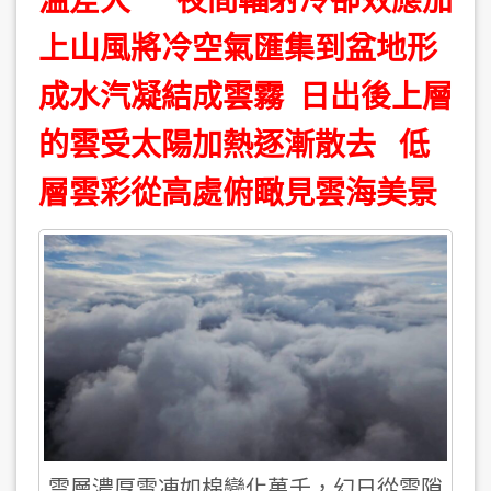
溫差大 夜間輻射冷卻效應加
上山風將冷空氣匯集到盆地形
成水汽凝結成雲霧 日出後上層
的雲受太陽加熱逐漸散去 低
層雲彩從高處俯瞰見雲海美景
雲層濃厚雪凍如棉變化萬千，幻日從雲隙