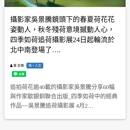
攝影家吳景騰鏡頭下的春夏荷花花
姿動人，秋冬殘荷意境撼動人心，
四季如荷追荷攝影展24日起輪流於
北中南登場了….
|
情。人文
黃 宏璣
追拍荷花逾40載的攝影家吳景騰分享60幅
與作家歐銀釧聯合出版_四季如荷中的經典
作品~~吳景騰追荷攝影展 4月2…