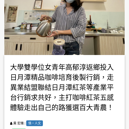
大學雙學位女青年高郁淳返鄉投入
日月潭精品咖啡培育後製行銷，走
異業結盟聯結日月潭紅茶等產業平
台行銷求共好，主打咖啡紅茶五感
體驗走出自己的路獲選百大青農！
|
情。人文
黃 宏璣