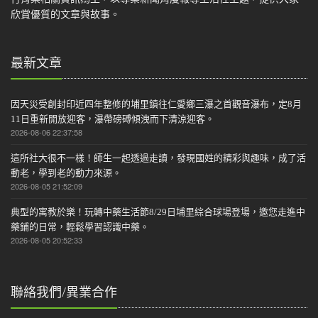
欣賞優質的文章與故事。
最新文章
因天災受創封印近四年整修的埔里鎮往仁愛鄉三瀑之首觀音瀑布，定8月
11日重新開放迎客，瀑帶磅磗傾洩而下清涼迎客。
2026-08-06 22:37:58
這所社大很不一樣！師生一起透過走讀，發現國姓的精彩與趣味，成了活
動老，學到老的動力來源。
2026-08-05 21:52:09
典型的寓教於樂！玩轉中藥生活節8/29日埔里綜合球場登場，邀您走進中
藥鋪的日常，輕鬆學習認識中藥。
2026-08-05 20:52:33
聯絡我們/異業合作