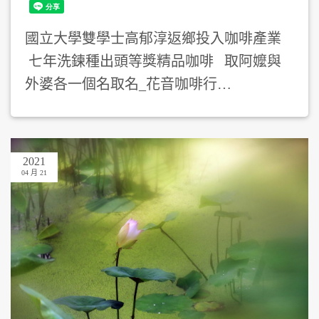
國立大學雙學士高郁淳返鄉投入咖啡產業
七年洗鍊種出頭等獎精品咖啡 取阿嬤與
外婆各一個名取名_花音咖啡行…
2021
04 月 21