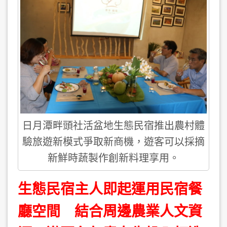
日月潭畔頭社活盆地生態民宿推出農村體
驗旅遊新模式爭取新商機，遊客可以採摘
新鮮時蔬製作創新料理享用。
生態民宿主人即起運用民宿餐
廳空間 結合周邊農業人文資