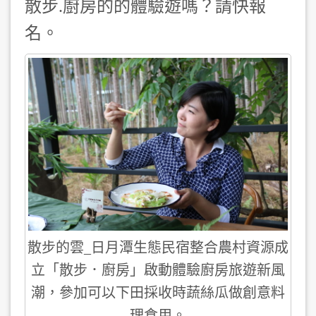
散步.廚房的的體驗遊嗎？請快報
名。
散步的雲_日月潭生態民宿整合農村資源成
立「散步．廚房」啟動體驗廚房旅遊新風
潮，參加可以下田採收時蔬絲瓜做創意料
理食用。