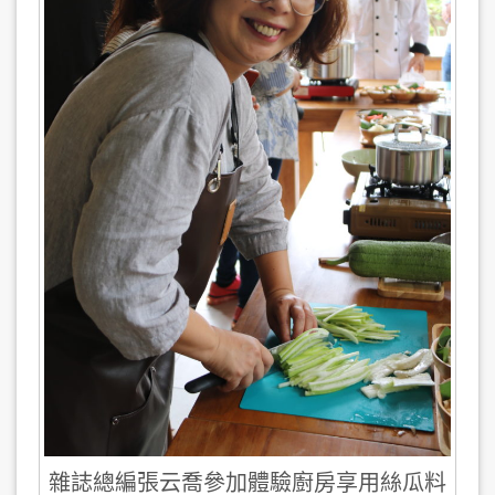
雜誌總編張云喬參加體驗廚房享用絲瓜料