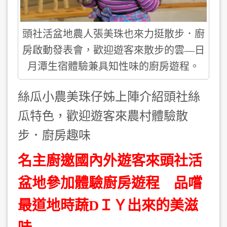
頭社活盆地農人張美珠也來力挺散步．廚
房啟動發表會，歡迎遊客來散步的雲—日
月潭生宿體驗兼具知性味的廚房遊程。
絲瓜小農美珠仔姊上陣介紹頭社絲
瓜特色，歡迎遊客來農村體驗散
步．廚房趣味
名主廚邀國內外遊客來頭社活
盆地參加體驗廚房遊程 品嚐
最道地時蔬DＩＹ出來的美滋