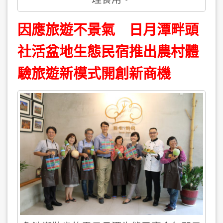
因應旅遊不景氣 日月潭畔頭
社活盆地生態民宿推出農村體
驗旅遊新模式開創新商機