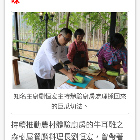
味
知名主廚劉恒宏主持體驗廚房處理採回來
的巨瓜切法。
持續推動農村體驗廚房的牛耳雕之
森樹屋餐廳料理長劉恒宏，曾帶著