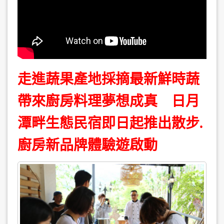
走進蔬果產地採摘最新鮮時蔬
帶來廚房料理夢想成真 日月
潭畔生態民宿即日起推出散步.
廚房新品牌體驗遊啟動