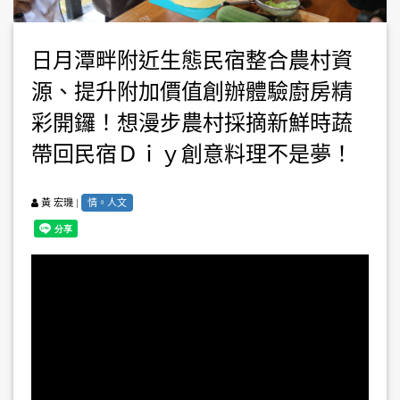
日月潭畔附近生態民宿整合農村資
源、提升附加價值創辦體驗廚房精
彩開鑼！想漫步農村採摘新鮮時蔬
帶回民宿Ｄｉｙ創意料理不是夢！
|
情。人文
黃 宏璣