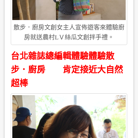
散步．廚房文創女主人宣佈遊客來體驗廚
房就送農村LＶ絲瓜文創拌手禮。
台北雜誌總編輯體驗體驗散
步．廚房 肯定接近大自然
超棒