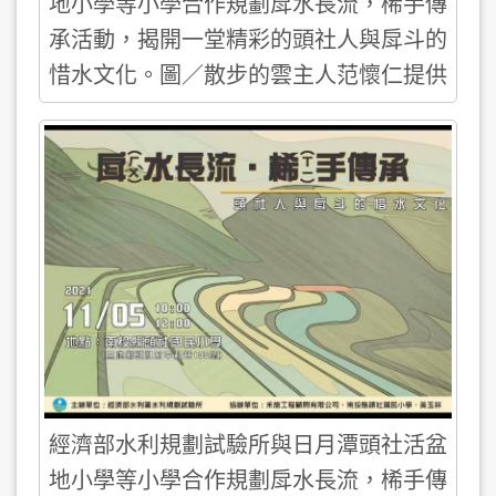
地小學等小學合作規劃戽水長流，桸手傳
承活動，揭開一堂精彩的頭社人與戽斗的
惜水文化。圖／散步的雲主人范懷仁提供
經濟部水利規劃試驗所與日月潭頭社活盆
地小學等小學合作規劃戽水長流，桸手傳