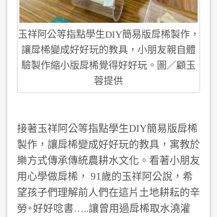
玉祥阿公等指點學生DIY簡易版戽桸製作，
讓戽桸變成好好玩的教具，小朋友親自體
驗製作縮小版戽桸覺得好好玩。圖／顧玉
蓉提供
接著玉祥阿公等指點學生DIY簡易版戽桸
製作，讓戽桸變成好好玩的教具，寓教於
樂方式傳承傳統農耕水文化。看著小朋友
用心學做戽桸， 91歲的玉祥阿公說，希
望孩子們理解前人們在這片土地耕耘的辛
勞+好好唸書…..讓曾用過戽桸取水澆灌