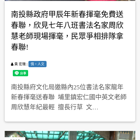
南投縣政府甲辰年新春揮毫免費送
春聯，欣見七年八班書法名家周欣
慧老師現場揮毫，民眾爭相排隊拿
春聯!
|
情。人文
黃 宏璣
南投縣府文化局邀縣內25位書法名家龍年
新春揮毫送春聯 埔里鎮宏仁國中英文老師
周欣慧年紀最輕 擅長行草 文…