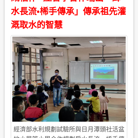
水長流•桸手傳承」傳承祖先灌
溉取水的智慧
經濟部水利規劃試驗所與日月潭頭社活盆