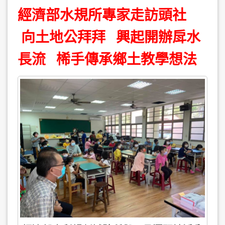
經濟部水規所專家走訪頭社
向土地公拜拜 興起開辦戽水
長流 桸手傳承鄉土教學想法