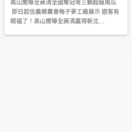
高山嚮導全蔣清全國奪冠等三顆超級南瓜
即日起信義鄉農會梅子夢工廠展示 遊客有
眼福了！高山嚮導全蔣清贏得新北…