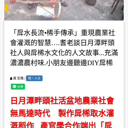
「戽水長流•桸手傳承」重現農業社
會灌溉的智慧….耆老談日月潭畔頭
社人與戽桸水文化的人文故事...充滿
濃濃農村味.小朋友邊聽邊DIY戽桸
|
情。人文
黃 宏璣
日月潭畔頭社活盆地農業社會
無馬達時代 製作戽桸取水灌
溉稻作 產官學合作端出「戽