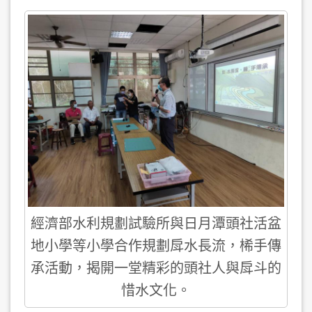
經濟部水利規劃試驗所與日月潭頭社活盆
地小學等小學合作規劃戽水長流，桸手傳
承活動，揭開一堂精彩的頭社人與戽斗的
惜水文化。