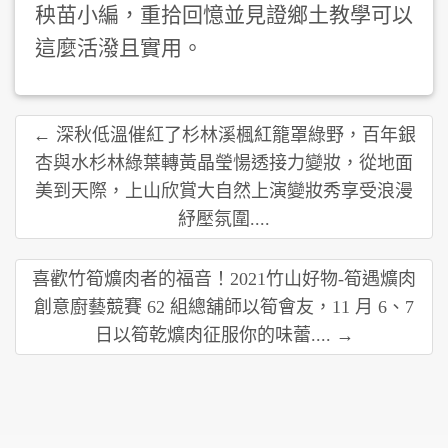
秧苗小編，重拾回憶並見證鄉土教學可以
這麼活潑且實用。
← 深秋低溫催紅了杉林溪楓紅籠罩綠野，百年銀
杏與水杉林綠葉轉黃晶瑩愓透接力變妝，從地面
美到天際，上山欣賞大自然上演變妝秀享受浪漫
紓壓氛圍....
喜歡竹筍爌肉者的福音！2021竹山好物-筍遇爌肉
創意廚藝競賽 62 組總舖師以筍會友，11 月 6、7
日以筍乾爌肉征服你的味蕾.... →