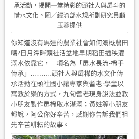
承活動，揭開一堂精彩的頭社人與戽斗的
惜水文化。圖／經濟部水規所副研究員顧
玉蓉提供
你知道沒有馬達的農業社會如何溉概農田
嗎?日月潭畔頭社活盆地早期稻田插秧灌
溉水依靠它，一項名為「戽水長流•桸手
傳承」……….頭社人與戽桸的水文化傳
承活動在頭社國小讓專家與耆老·學童以
寓教於樂的方式，九旬耆老現身說法並教
小朋友製作戽桸取水灌溉；黃姓等小朋友
都說，阿公你好辛苦，感謝你告訴我們祖
先辛苦耕耘的故事。