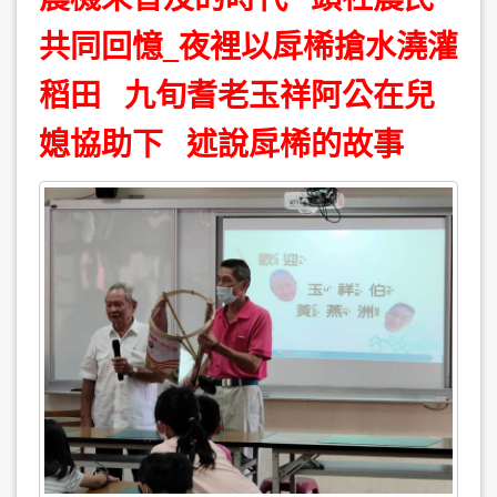
共同回憶_夜裡以戽桸搶水澆灌
稻田 九旬耆老玉祥阿公在兒
媳協助下 述說戽桸的故事