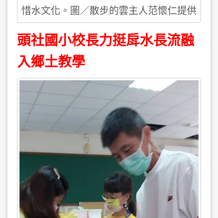
惜水文化。圖／散步的雲主人范懷仁提供
頭社國小校長力挺戽水長流融
入鄉土教學