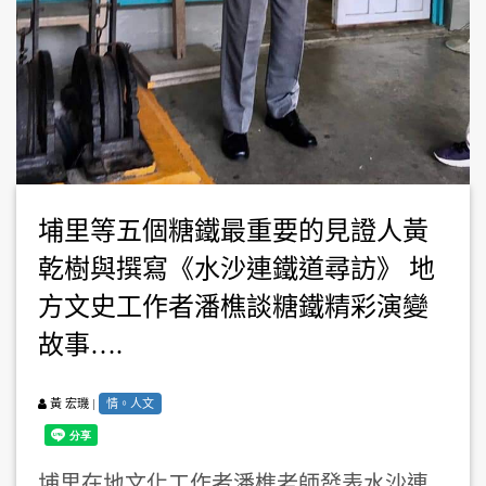
埔里等五個糖鐵最重要的見證人黃
乾樹與撰寫《水沙連鐵道尋訪》 地
方文史工作者潘樵談糖鐵精彩演變
故事….
|
情。人文
黃 宏璣
埔里在地文化工作者潘樵老師發表水沙連