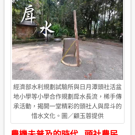
經濟部水利規劃試驗所與日月潭頭社活盆
地小學等小學合作規劃戽水長流，桸手傳
承活動，揭開一堂精彩的頭社人與戽斗的
惜水文化。圖／顧玉蓉提供
農機未普及的時代 頭社農民