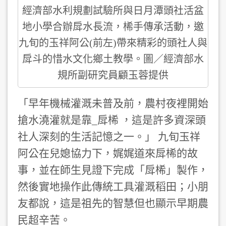
經濟部水利規劃試驗所與日月潭頭社活盆
地小學合辦戽水長流，桸手傳承活動，邀
九旬的玉祥阿公(前左)帶來精彩的頭社人與
戽斗的惜水文化鄉土教學。圖／經濟部水
規所副研究員顧玉蓉提供
「早年機械灌溉未普及前，農村夜裡開始
搶水澆灌就是靠_戽桸 ，這是許多資深頭
社人深刻的生活記憶之一。」 九旬玉祥
阿公在兒媳協力下，娓娓道來戽桸的故
事，並在師生見證下完成「戽桸」製作，
然後實地操作此傳統工具灌溉稻田；小朋
友都說，這是祖先的智慧但也顯示早期農
民超辛苦。