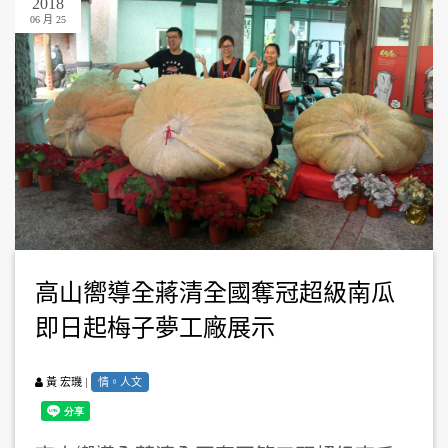
2018
06 月 25
高山嚮導全蔣清全國奪冠超級南瓜
即日起梅子夢工廠展示
|
情。人文
黃 宏璣