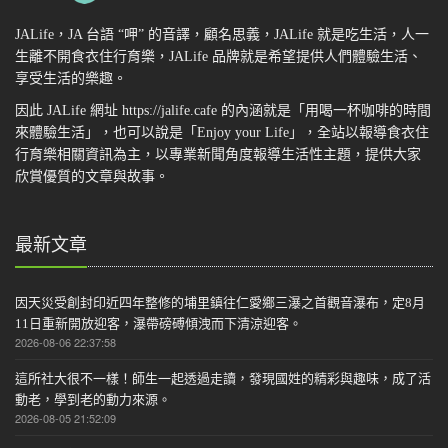
JALife，JA 台語 “呷” 的音譯，顧名思義，JALife 就是吃生活，人一
生離不開食衣住行育樂，JALife 品牌就是希望提供人們體驗生活、
享受生活的樂趣。
因此 JALife 網址 https://jalife.cafe 的內涵就是「用喝一杯咖啡的時間
來體驗生活」，也可以說是「Enjoy your Life」，全站以報導食衣住
行育樂相關資訊為主，以專業新聞角度報導生活性主題，提供大家
欣賞優質的文章與故事。
最新文章
因天災受創封印近四年整修的埔里鎮往仁愛鄉三瀑之首觀音瀑布，定8月
11日重新開放迎客，瀑帶磅磗傾洩而下清涼迎客。
2026-08-06 22:37:58
這所社大很不一樣！師生一起透過走讀，發現國姓的精彩與趣味，成了活
動老，學到老的動力來源。
2026-08-05 21:52:09