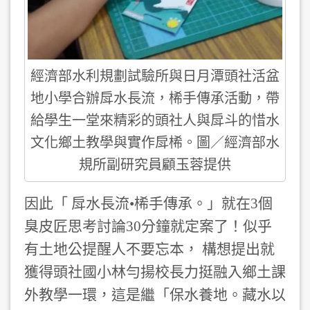
經濟部水利規劃試驗所與日月潭頭社活盆
地小學合辦戽水長流，桸手傳承活動，帶
給學生一堂來精彩的頭社人與戽斗的惜水
文化鄉土教學與實作戽桸。圖／經濟部水
規所副研究員顧玉蓉提供
因此「 戽水長流•桸手傳承。」就在3個
臭皮匠思考討論30分鐘就定案了！似乎
有土地公提醒人不要忘本， 構想提出就
獲得頭社國小林勻揚校長力挺融入鄉土課
外教學一環，這是繼「保水養地。藏水以