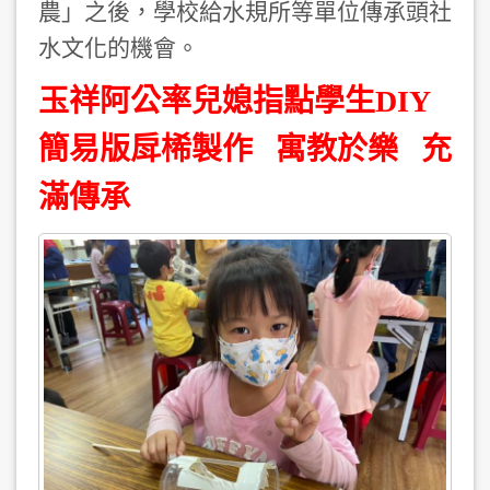
農」之後，學校給水規所等單位傳承頭社
水文化的機會。
玉祥阿公率兒媳指點學生DIY
簡易版戽桸製作 寓教於樂 充
滿傳承