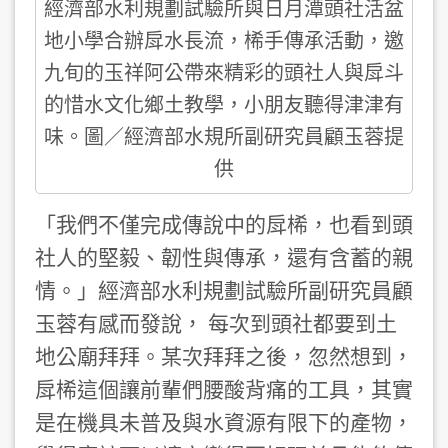
經濟部水利規劃試驗所與日月潭頭社活盆
地小學合辦戽水長流，桸手傳承活動，邀
九旬的玉祥阿公帶來精彩的頭社人與戽斗
的惜水文化鄉土教學，小朋友聽得津津有
味。圖／經濟部水規所副研究員顧玉蓉提
供
「我們不僅完成傳說中的戽桸，也看到頭
社人的堅毅、韌性與傳承，還有含蓄的親
情。」經濟部水利規劃試驗所副研究員顧
玉蓉有感而發說， 每次到頭社都要到土
地公廟拜拜。某次拜拜之後，忽然想到，
戽桸這個讓前輩們腰酸背痛的工具，其實
是在機具未普及與水資源有限下的產物，