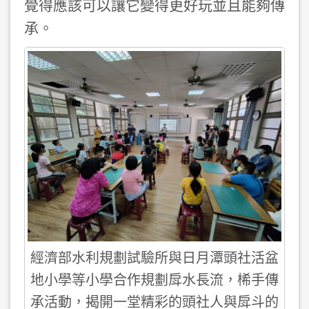
覺得應該可以讓它變得更好玩並且能夠傳
承。
經濟部水利規劃試驗所與日月潭頭社活盆
地小學等小學合作規劃戽水長流，桸手傳
承活動，揭開一堂精彩的頭社人與戽斗的