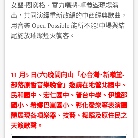
女聲-閻奕格、實力唱將-卓義峯現場演
出，共同演繹重新改編的中西經典歌曲，
用音樂 Open Possible 能所不能!中場與結
尾施放璀璨煙火饗客。
11 月5 日(六)晚間向山「心台灣･新曦望-
部落原香音樂晚會」邀請在地營北國中、
民和國中、宏仁國中、普台中學、伊達邵
國小、希娜巴嵐國小、彰化愛樂等表演團
體展現各項樂器、技藝、舞蹈及原住民之
天籟歌聲。