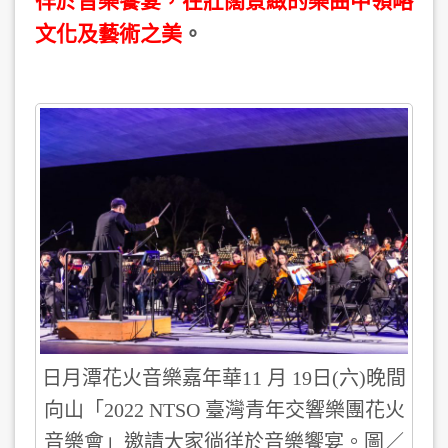
徉於音樂饗宴，在壯闊景緻的樂曲中領略
文化及藝術之美
。
日月潭花火音樂嘉年華11 月 19日(六)晚間
向山「2022 NTSO 臺灣青年交響樂團花火
音樂會」邀請大家徜徉於音樂饗宴。圖／