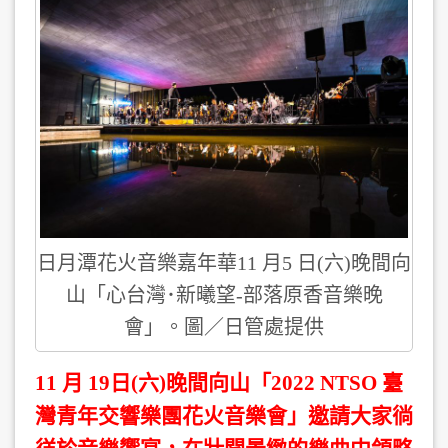
日月潭花火音樂嘉年華11 月5 日(六)晚間向
山「心台灣･新曦望-部落原香音樂晚
會」。圖／日管處提供
1
1 月 19日(六)晚間向山「2022 NTSO 臺
灣青年交響樂團花火音樂會」邀請大家徜