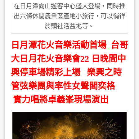
在日月潭向山遊客中心盛大登場，同時推
出六條休閒農業區產地小旅行，可以徜徉
於頭社活盆地等。
日月潭花火音樂活動首場_台哥
大日月花火音樂會22 日晚間中
興停車場精彩上場 樂興之時
管弦樂團與率性女聲閻奕格
實力唱將卓義峯現場演出