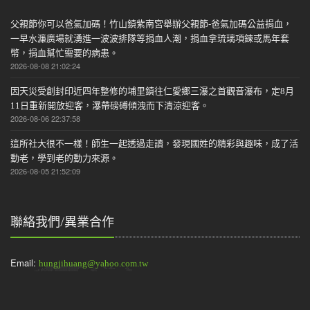
父親節你可以爸氣加碼！竹山鎮紫南宮舉辦父親節-爸氣加碼公益捐血，
一早水濂廣場就湧進一波波排隊等捐血人潮，捐血拿琉璃項鍊或馬年套
幣，捐血幫忙需要的病患。
2026-08-08 21:02:24
因天災受創封印近四年整修的埔里鎮往仁愛鄉三瀑之首觀音瀑布，定8月
11日重新開放迎客，瀑帶磅磗傾洩而下清涼迎客。
2026-08-06 22:37:58
這所社大很不一樣！師生一起透過走讀，發現國姓的精彩與趣味，成了活
動老，學到老的動力來源。
2026-08-05 21:52:09
聯絡我們/異業合作
Email:
hungjihuang@yahoo.com.tw