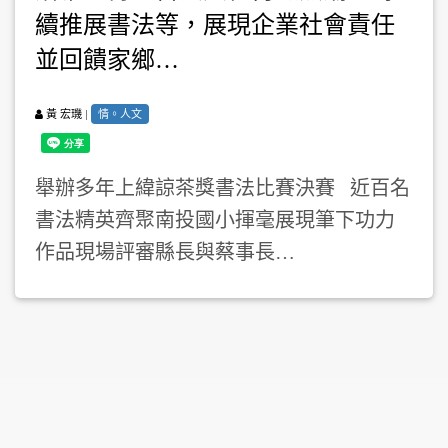
續推展書法等，展現企業社會責任
並回饋家鄉…
|
情。人文
黃 宏璣
舉辦多年上緯諒茶獎書法比賽決賽 近百名
書法精英齊聚南投國小揮毫展現筆下功力
作品現場評審縣長與蔡事長…