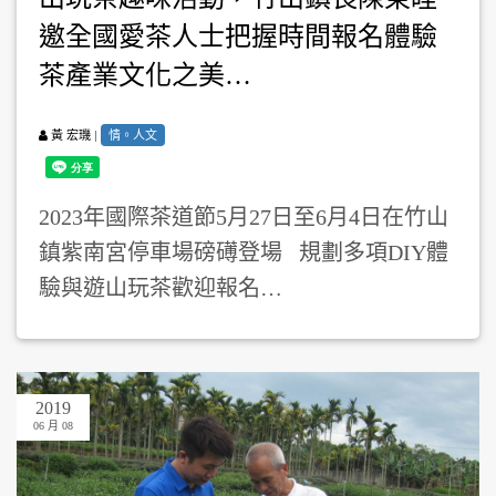
邀全國愛茶人士把握時間報名體驗
茶產業文化之美…
|
情。人文
黃 宏璣
2023年國際茶道節5月27日至6月4日在竹山
鎮紫南宮停車場磅礡登場 規劃多項DIY體
驗與遊山玩茶歡迎報名…
2019
06 月 08