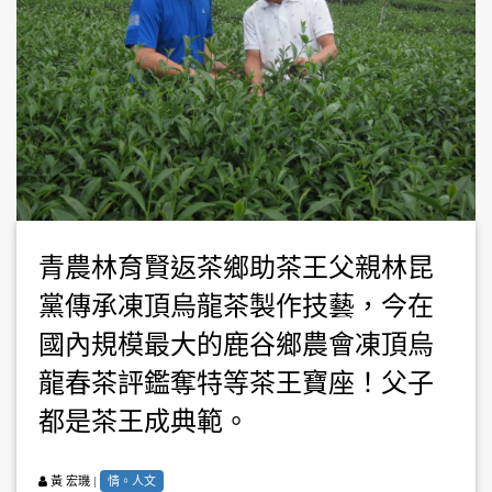
青農林育賢返茶鄉助茶王父親林昆
黨傳承凍頂烏龍茶製作技藝，今在
國內規模最大的鹿谷鄉農會凍頂烏
龍春茶評鑑奪特等茶王寶座！父子
都是茶王成典範。
|
情。人文
黃 宏璣