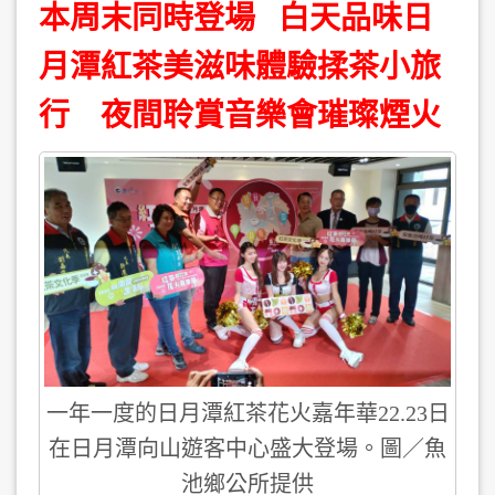
本周末同時登場 白天品味日
月潭紅茶美滋味體驗揉茶小旅
行 夜間聆賞音樂會璀璨煙火
一年一度的日月潭紅茶花火嘉年華22.23日
在日月潭向山遊客中心盛大登場。圖／魚
池鄉公所提供