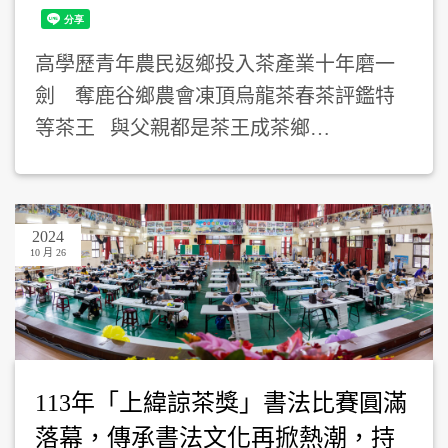
高學歷青年農民返鄉投入茶產業十年磨一
劍 奪鹿谷鄉農會凍頂烏龍茶春茶評鑑特
等茶王 與父親都是茶王成茶鄉…
2024
10 月 26
113年「上緯諒茶獎」書法比賽圓滿
落幕，傳承書法文化再掀熱潮，持