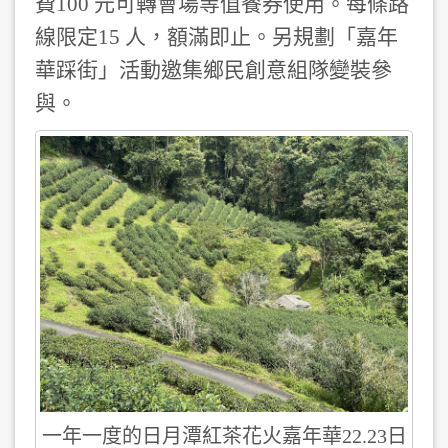
費100 元可轉會場等值餐券使用。每條路
線限定15 人，額滿即止。另規劃「嘉年
華踩街」活動邀集鄉民創意組隊變裝參
與。
一年一度的日月潭紅茶花火嘉年華22.23日