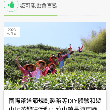
您可能也會喜歡
2023
05 月 16
國際茶道節規劃製茶等DIY體驗和遊
山玩茶趣味活動，竹山鎮長陳東睦