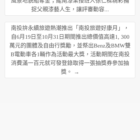
風景地貌組奪金；龍南漆業接班人徐仁樑精彩捕
捉父親漆藝人生，讓評審動容...
南投拚永續旅遊熱潮推出「南投旅遊好康月」，
自6月19日至10月31日期間推出總價值高達1, 300
萬元的團體及自由行獎勵，並祭出Benz及BMW雙
B電動車各1輛作為活動最大獎，活動期間在南投
消費滿一百元就可發登錄取得一張抽獎券參加抽
獎。 →