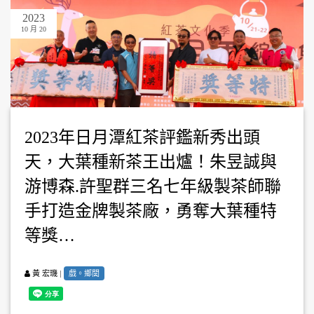
2023
10 月 20
2023年日月潭紅茶評鑑新秀出頭
天，大葉種新茶王出爐！朱昱誠與
游博森.許聖群三名七年級製茶師聯
手打造金牌製茶廠，勇奪大葉種特
等獎…
|
戲。鄉閭
黃 宏璣