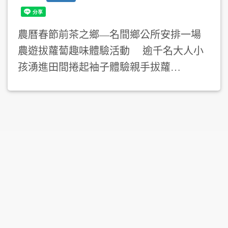
農曆春節前茶之鄉—名間鄉公所安排一場
農遊拔蘿蔔趣味體驗活動 逾千名大人小
孩湧進田間捲起袖子體驗親手拔蘿…