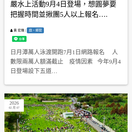
嚴水上活動9月4日登場，想圓夢要
把握時間並揪團5人以上報名….
|
戲。鄉閭
黃 宏璣
日月潭萬人泳渡開跑7月1日網路報名 人
數限兩萬人額滿截止 疫情因素 今年9月4
日登場設下五道…
2026
02 月 07