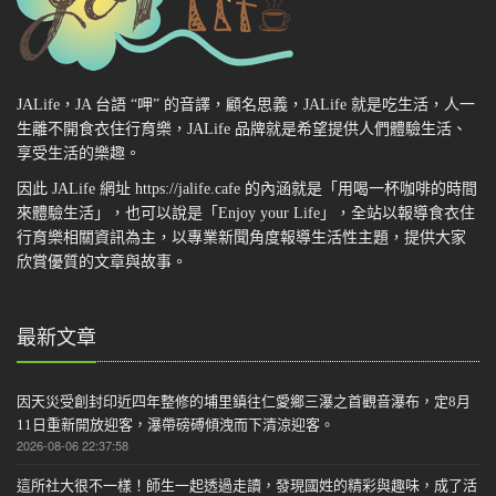
JALife，JA 台語 “呷” 的音譯，顧名思義，JALife 就是吃生活，人一
生離不開食衣住行育樂，JALife 品牌就是希望提供人們體驗生活、
享受生活的樂趣。
因此 JALife 網址 https://jalife.cafe 的內涵就是「用喝一杯咖啡的時間
來體驗生活」，也可以說是「Enjoy your Life」，全站以報導食衣住
行育樂相關資訊為主，以專業新聞角度報導生活性主題，提供大家
欣賞優質的文章與故事。
最新文章
因天災受創封印近四年整修的埔里鎮往仁愛鄉三瀑之首觀音瀑布，定8月
11日重新開放迎客，瀑帶磅磗傾洩而下清涼迎客。
2026-08-06 22:37:58
這所社大很不一樣！師生一起透過走讀，發現國姓的精彩與趣味，成了活