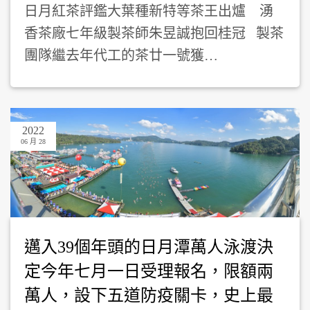
日月紅茶評鑑大葉種新特等茶王出爐 湧
香茶廠七年級製茶師朱昱誠抱回桂冠 製茶
團隊繼去年代工的茶廿一號獲…
2022
06 月 28
邁入39個年頭的日月潭萬人泳渡決
定今年七月一日受理報名，限額兩
萬人，設下五道防疫關卡，史上最