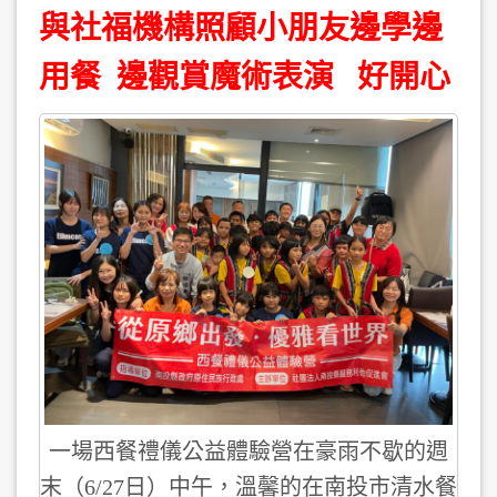
與社福機構照顧小朋友邊學邊
用餐 邊觀賞魔術表演 好開心
一場西餐禮儀公益體驗營在豪雨不歇的週
末（6/27日）中午，溫馨的在南投市清水餐