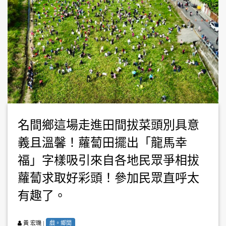
名間鄉這場走進田間拔菜頭別具意
義且溫馨！蘿蔔田擺出「龍馬幸
福」字樣吸引來自各地民眾爭相拔
蘿蔔求取好彩頭！參加民眾直呼太
有趣了。
|
戲。鄉閭
黃 宏璣