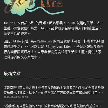
JALife，JA 台語 “呷” 的音譯，顧名思義，JALife 就是吃生活，人一
生離不開食衣住行育樂，JALife 品牌就是希望提供人們體驗生活、
享受生活的樂趣。
因此 JALife 網址 https://jalife.cafe 的內涵就是「用喝一杯咖啡的時間
來體驗生活」，也可以說是「Enjoy your Life」，全站以報導食衣住
行育樂相關資訊為主，以專業新聞角度報導生活性主題，提供大家
欣賞優質的文章與故事。
最新文章
這是南投社區大學之光！也是南投的驕傲！提報四名師生參加全國終身學
習楷模一起獲獎，其中之一的何治郎八五高齡仍學習不懈怠最受注目。。
2026-08-09 20:22:53
父親節你可以爸氣加碼！竹山鎮紫南宮舉辦父親節-爸氣加碼公益捐血，