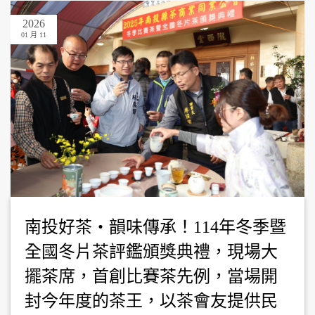
2026
01 月 11
南投好茶・韻味傳承！114年冬季暨
全國冬片茶評鑑頒獎典禮，現場大
擺茶席，首創比賽茶先例，當場開
封今年度的茶王，以茶會友提供民