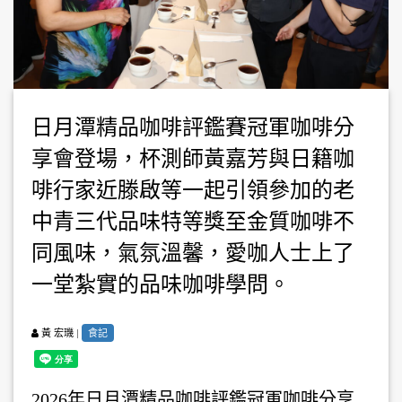
日月潭精品咖啡評鑑賽冠軍咖啡分
享會登場，杯測師黃嘉芳與日籍咖
啡行家近滕啟等一起引領參加的老
中青三代品味特等獎至金質咖啡不
同風味，氣氛溫馨，愛咖人士上了
一堂紮實的品味咖啡學問。
|
食記
黃 宏璣
2026年日月潭精品咖啡評鑑冠軍咖啡分享