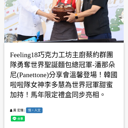
Feeling18巧克力工坊主廚蔡約群團
隊勇奪世界聖誕麵包總冠軍-潘那朵
尼(Panettone)分享會溫馨登場！韓國
啦啦隊女神李多慧為世界冠軍甜蜜
加持！馬年限定禮盒同步亮相。
|
情。人文
黃 宏璣