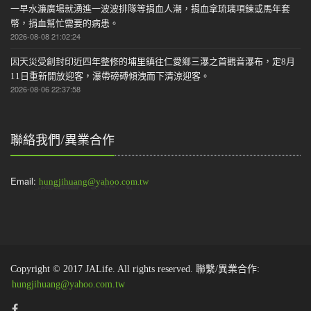
一早水濂廣場就湧進一波波排隊等捐血人潮，捐血拿琉璃項鍊或馬年套
幣，捐血幫忙需要的病患。
2026-08-08 21:02:24
因天災受創封印近四年整修的埔里鎮往仁愛鄉三瀑之首觀音瀑布，定8月
11日重新開放迎客，瀑帶磅磗傾洩而下清涼迎客。
2026-08-06 22:37:58
聯絡我們/異業合作
Email:
hungjihuang@yahoo.com.tw
Copyright © 2017 JALife. All rights reserved. 聯繫/異業合作:
hungjihuang@yahoo.com.tw