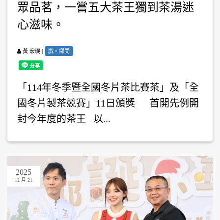
眾品茗，一嘗五大茶王獨到茶湯迷
心滋味。
|
戲。鄉閭
黃 宏璣
「114年冬季暨全國冬片茶比賽茶」及「全
國冬片製茶競賽」11日頒獎 首開先例開
封今年度的茶王 以...
2025
12 月 21