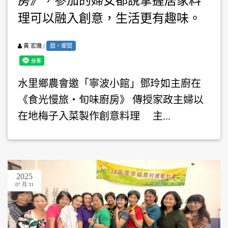
房》，參加的婦女都說掌握居家料
理可以融入創意，生活更有趣味。
|
戲。鄉閭
黃 宏璣
水里鄉農會邀「寧波小館」鄧玲如主廚在
《食光慢旅・旬味廚房》 傳授家政主婦以
在地梅子入菜製作創意料理 主...
2025
07 月 31