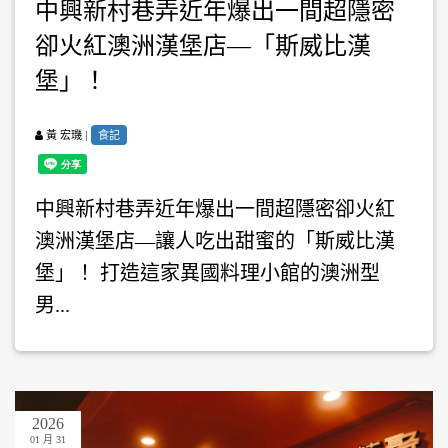
中興新村巷弄近年爆出一間超隱密
卻火紅澳洲漢堡店—「斯威比漢
堡」！
|
食記
黃 宏璣
中興新村巷弄近年爆出一間超隱密卻火紅
澳洲漢堡店—讓人吃出甜蜜的「斯威比漢
堡」！ 打造這家異國料理小館的澳洲型
男...
2026
01 月 31