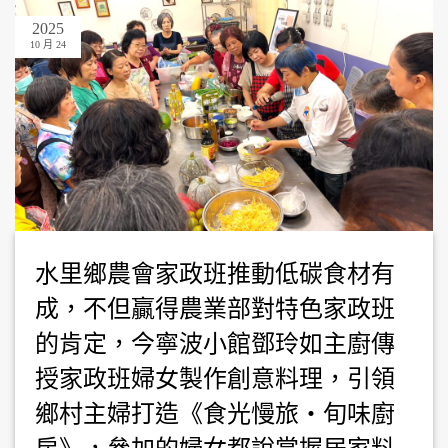
2025
10 月 24
水里鄉農會家政班推動低碳食材有
成，不但贏得農業部對特色家政班
的肯定，今寧波小館鄧玲如主廚傳
授家政班婦女製作創意料理，引領
鄉村主婦打造《食光慢旅・旬味廚