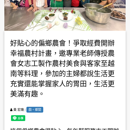
好貼心的偏鄉農會！爭取經費開辦
幸福農村計畫，邀專業老師傳授農
會女志工製作農村美食與客家至越
南等料理，參加的主婦都說生活更
充實還能掌握家人的胃田，生活更
美滿有趣。
|
戲。鄉閭
黃 宏璣