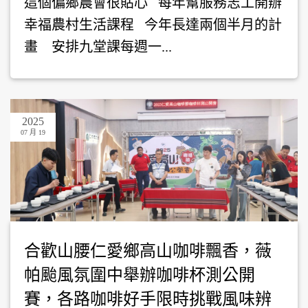
這個偏鄉農會很貼心 每年幫服務志工開辦
幸福農村生活課程 今年長達兩個半月的計
畫 安排九堂課每週一...
2025
07 月 19
合歡山腰仁愛鄉高山咖啡飄香，薇
帕颱風氛圍中舉辦咖啡杯測公開
賽，各路咖啡好手限時挑戰風味辨