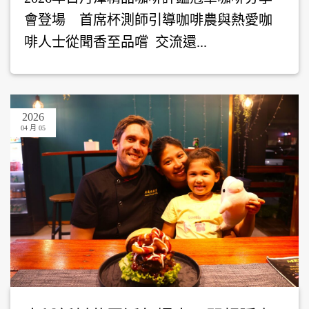
會登場 首席杯測師引導咖啡農與熱愛咖
啡人士從聞香至品嚐 交流還...
2026
04 月 05